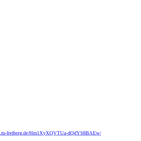
tepool.tu-freiberg.de/Hm1XyXQVTUa-dQdYS8BAEw/