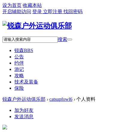
设为首页
收藏本站
开启辅助访问
登录
立即注册
找回密码
搜索
锐森
BBS
公告
约伴
游记
攻略
技术及装备
保险
锐森户外运动俱乐部
›
catsupfowl6
›
个人资料
加为好友
发送消息