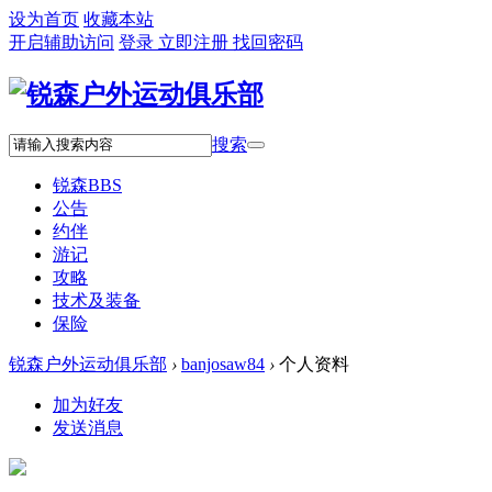
设为首页
收藏本站
开启辅助访问
登录
立即注册
找回密码
搜索
锐森
BBS
公告
约伴
游记
攻略
技术及装备
保险
锐森户外运动俱乐部
›
banjosaw84
›
个人资料
加为好友
发送消息