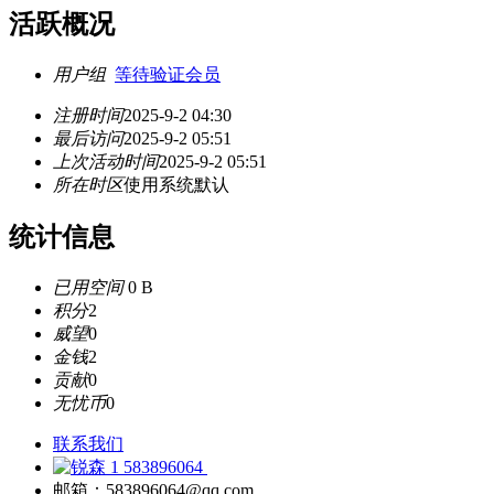
活跃概况
用户组
等待验证会员
注册时间
2025-9-2 04:30
最后访问
2025-9-2 05:51
上次活动时间
2025-9-2 05:51
所在时区
使用系统默认
统计信息
已用空间
0 B
积分
2
威望
0
金钱
2
贡献
0
无忧币
0
联系我们
583896064
邮箱：583896064@qq.com