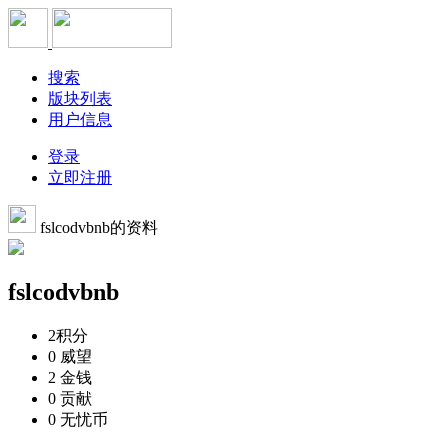
搜索
版块列表
用户信息
登录
立即注册
fslcodvbnb的资料
fslcodvbnb
2
积分
0
威望
2
金钱
0
贡献
0
无忧币