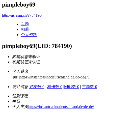
pimpleboy69
http://asresin.cn/?784190
主题
相册
个人资料
pimpleboy69
(UID: 784190)
邮箱状态
未验证
视频认证
未认证
个人签名
[url]https://instantcasinodeutschland.de/de-de/[/u
统计信息
好友数 0
|
相册数 0
|
回帖数 0
|
主题数 0
性别
保密
生日
-
个人主页
https://instantcasinodeutschland.de/de-de/