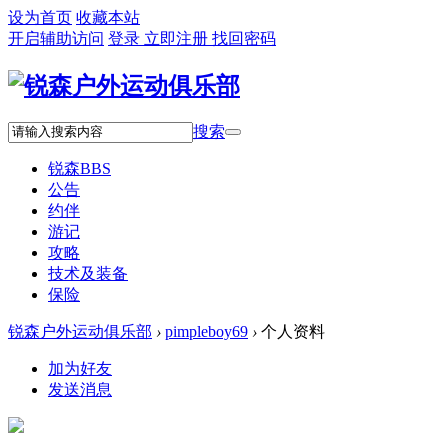
设为首页
收藏本站
开启辅助访问
登录
立即注册
找回密码
搜索
锐森
BBS
公告
约伴
游记
攻略
技术及装备
保险
锐森户外运动俱乐部
›
pimpleboy69
›
个人资料
加为好友
发送消息