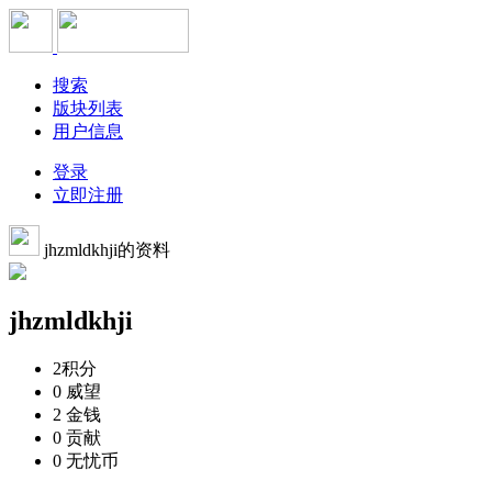
搜索
版块列表
用户信息
登录
立即注册
jhzmldkhji的资料
jhzmldkhji
2
积分
0
威望
2
金钱
0
贡献
0
无忧币