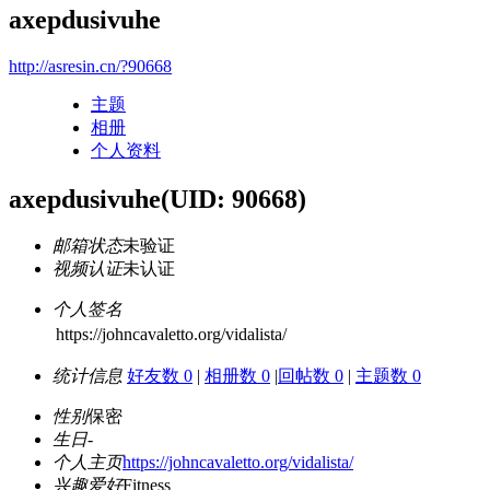
axepdusivuhe
http://asresin.cn/?90668
主题
相册
个人资料
axepdusivuhe
(UID: 90668)
邮箱状态
未验证
视频认证
未认证
个人签名
https://johncavaletto.org/vidalista/
统计信息
好友数 0
|
相册数 0
|
回帖数 0
|
主题数 0
性别
保密
生日
-
个人主页
https://johncavaletto.org/vidalista/
兴趣爱好
Fitness