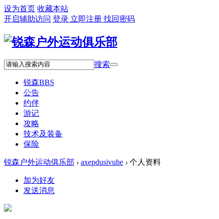
设为首页
收藏本站
开启辅助访问
登录
立即注册
找回密码
搜索
锐森
BBS
公告
约伴
游记
攻略
技术及装备
保险
锐森户外运动俱乐部
›
axepdusivuhe
›
个人资料
加为好友
发送消息