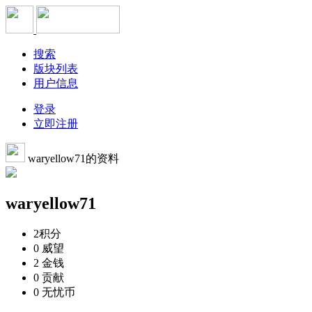
搜索
版块列表
用户信息
登录
立即注册
waryellow71的资料
waryellow71
2
积分
0
威望
2
金钱
0
贡献
0
无忧币