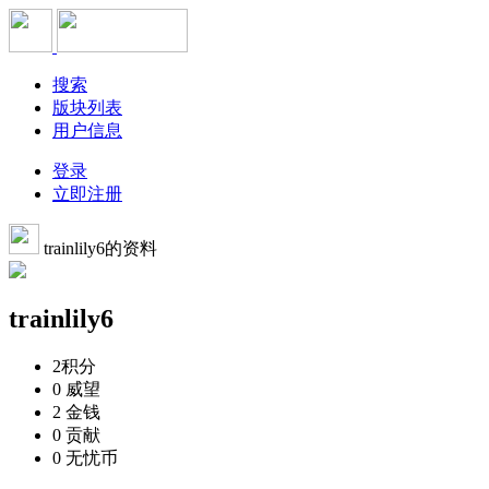
搜索
版块列表
用户信息
登录
立即注册
trainlily6的资料
trainlily6
2
积分
0
威望
2
金钱
0
贡献
0
无忧币