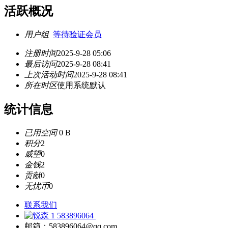
活跃概况
用户组
等待验证会员
注册时间
2025-9-28 05:06
最后访问
2025-9-28 08:41
上次活动时间
2025-9-28 08:41
所在时区
使用系统默认
统计信息
已用空间
0 B
积分
2
威望
0
金钱
2
贡献
0
无忧币
0
联系我们
583896064
邮箱：583896064@qq.com