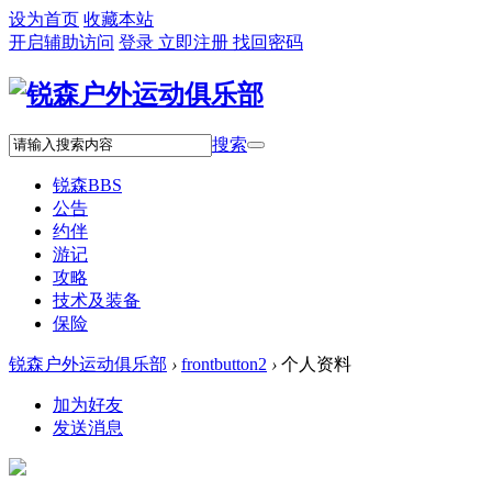
设为首页
收藏本站
开启辅助访问
登录
立即注册
找回密码
搜索
锐森
BBS
公告
约伴
游记
攻略
技术及装备
保险
锐森户外运动俱乐部
›
frontbutton2
›
个人资料
加为好友
发送消息