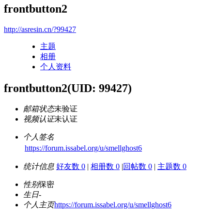
frontbutton2
http://asresin.cn/?99427
主题
相册
个人资料
frontbutton2
(UID: 99427)
邮箱状态
未验证
视频认证
未认证
个人签名
https://forum.issabel.org/u/smellghost6
统计信息
好友数 0
|
相册数 0
|
回帖数 0
|
主题数 0
性别
保密
生日
-
个人主页
https://forum.issabel.org/u/smellghost6