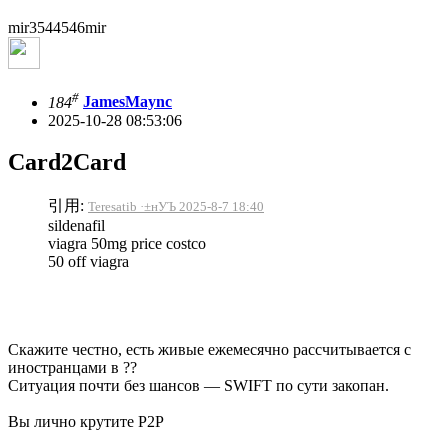
mir3544546mir
#
184
JamesMaync
2025-10-28 08:53:06
Card2Card
引用:
Teresatib ·±нУЪ 2025-8-7 18:40
sildenafil
viagra 50mg price costco
50 off viagra
Скажите честно, есть живые ежемесячно рассчитывается с
иностранцами в ??
Ситуация почти без шансов — SWIFT по сути закопан.
Вы лично крутите P2P