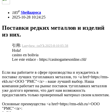
#
185
Sheilaapoca
2025-10-28 10:24:25
Поставки редких металлов и изделий
из них.
引用:
Larryhew ·±нУЪ 2025-8-10 05:58
Hola!
casino en bolivia
Lee este enlace - https://casinogamesonline.cfd/
Если вы работаете в сфере производства и нуждаетесь в
поставке лучших тугоплавких металлов, то <a href=https://rms-
ekb.ru/>ООО "РМС"</a> - ваше лучший выбор. Наша
компания работает на рынке поставок тугоплавких металлов
уже долгого времени, что дает нам возможность
предоставлять только проверенный материал своим клиентам.
Основные преимущества <a href=https://rms-ekb.ru/>ООО
"РМС"</a>: