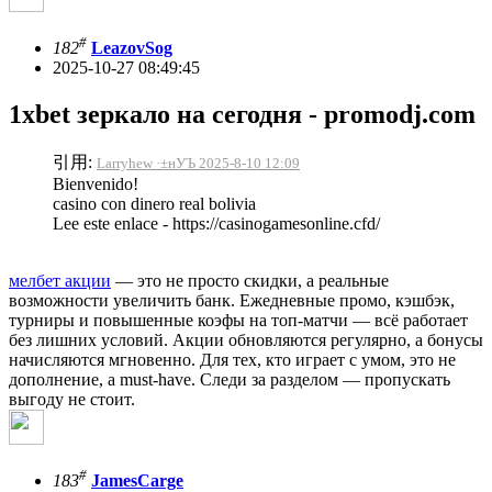
#
182
LeazovSog
2025-10-27 08:49:45
1xbet зеркало на сегодня - promodj.com
引用:
Larryhew ·±нУЪ 2025-8-10 12:09
Bienvenido!
casino con dinero real bolivia
Lee este enlace - https://casinogamesonline.cfd/
мелбет акции
— это не просто скидки, а реальные
возможности увеличить банк. Ежедневные промо, кэшбэк,
турниры и повышенные коэфы на топ-матчи — всё работает
без лишних условий. Акции обновляются регулярно, а бонусы
начисляются мгновенно. Для тех, кто играет с умом, это не
дополнение, а must-have. Следи за разделом — пропускать
выгоду не стоит.
#
183
JamesCarge