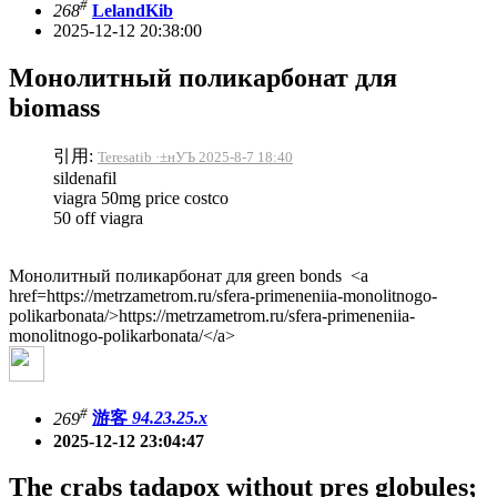
#
268
LelandKib
2025-12-12 20:38:00
Монолитный поликарбонат для
biomass
引用:
Teresatib ·±нУЪ 2025-8-7 18:40
sildenafil
viagra 50mg price costco
50 off viagra
Монолитный поликарбонат для green bonds <a
href=https://metrzametrom.ru/sfera-primeneniia-monolitnogo-
polikarbonata/>https://metrzametrom.ru/sfera-primeneniia-
monolitnogo-polikarbonata/</a>
#
269
游客
94.23.25.x
2025-12-12 23:04:47
The crabs tadapox without pres globules;