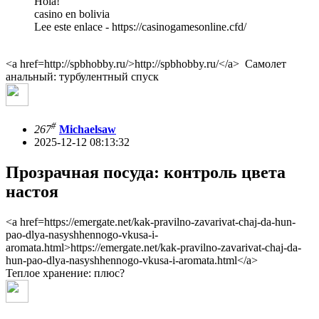
Hola!
casino en bolivia
Lee este enlace - https://casinogamesonline.cfd/
<a href=http://spbhobby.ru/>http://spbhobby.ru/</a> Самолет
анальный: турбулентный спуск
#
267
Michaelsaw
2025-12-12 08:13:32
Прозрачная посуда: контроль цвета
настоя
<a href=https://emergate.net/kak-pravilno-zavarivat-chaj-da-hun-
pao-dlya-nasyshhennogo-vkusa-i-
aromata.html>https://emergate.net/kak-pravilno-zavarivat-chaj-da-
hun-pao-dlya-nasyshhennogo-vkusa-i-aromata.html</a>
Теплое хранение: плюс?