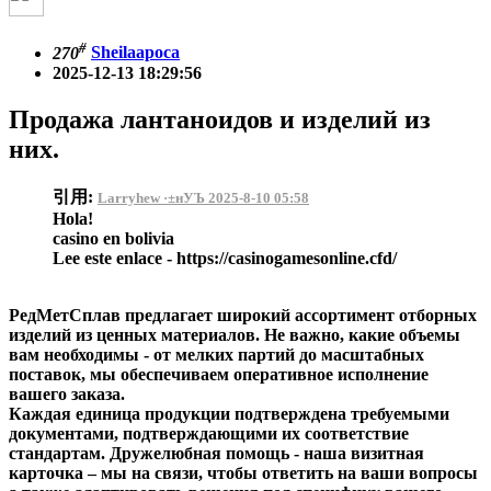
#
270
Sheilaapoca
2025-12-13 18:29:56
Продажа лантаноидов и изделий из
них.
引用:
Larryhew ·±нУЪ 2025-8-10 05:58
Hola!
casino en bolivia
Lee este enlace - https://casinogamesonline.cfd/
РедМетСплав предлагает широкий ассортимент отборных
изделий из ценных материалов. Не важно, какие объемы
вам необходимы - от мелких партий до масштабных
поставок, мы обеспечиваем оперативное исполнение
вашего заказа.
Каждая единица продукции подтверждена требуемыми
документами, подтверждающими их соответствие
стандартам. Дружелюбная помощь - наша визитная
карточка – мы на связи, чтобы ответить на ваши вопросы