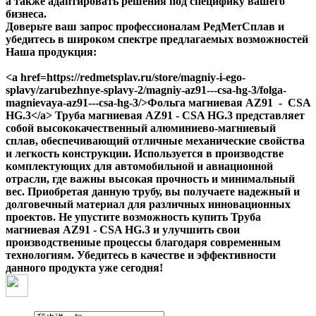
а также адаптировать решения под специфику вашего
бизнеса.
Доверьте ваш запрос профессионалам РедМетСплав и
убедитесь в широком спектре предлагаемых возможностей
Наша продукция:
<a href=https://redmetsplav.ru/store/magniy-i-ego-
splavy/zarubezhnye-splavy-2/magniy-az91---csa-hg-3/folga-
magnievaya-az91---csa-hg-3/>Фольга магниевая AZ91 - CSA
HG.3</a> Труба магниевая AZ91 - CSA HG.3 представляет
собой высококачественный алюминиево-магниевый
сплав, обеспечивающий отличные механические свойства
и легкость конструкции. Используется в производстве
комплектующих для автомобильной и авиационной
отрасли, где важны высокая прочность и минимальный
вес. Приобретая данную трубу, вы получаете надежный и
долговечный материал для различных инновационных
проектов. Не упустите возможность купить Труба
магниевая AZ91 - CSA HG.3 и улучшить свои
производственные процессы благодаря современным
технологиям. Убедитесь в качестве и эффективности
данного продукта уже сегодня!