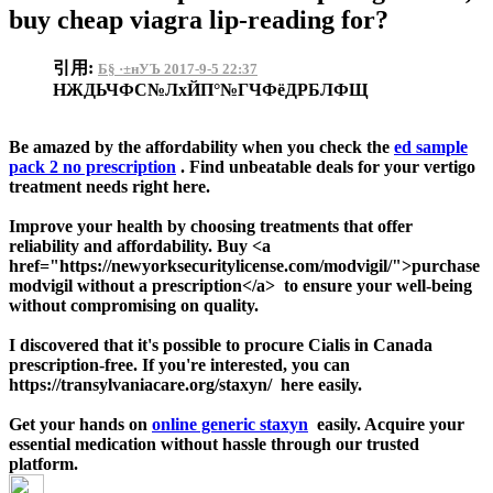
buy cheap viagra lip-reading for?
引用:
Б§ ·±нУЪ 2017-9-5 22:37
НЖДЬЧФС№ЛхЙП°№ГЧФёДРБЛФЩ
Be amazed by the affordability when you check the
ed sample
pack 2 no prescription
. Find unbeatable deals for your vertigo
treatment needs right here.
Improve your health by choosing treatments that offer
reliability and affordability. Buy <a
href="https://newyorksecuritylicense.com/modvigil/">purchase
modvigil without a prescription</a> to ensure your well-being
without compromising on quality.
I discovered that it's possible to procure Cialis in Canada
prescription-free. If you're interested, you can
https://transylvaniacare.org/staxyn/ here easily.
Get your hands on
online generic staxyn
easily. Acquire your
essential medication without hassle through our trusted
platform.