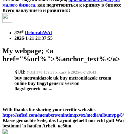
малого бизнеса
, как подготовиться к кризису в бизнесе
Всего наилучшего и развития!!
#
375
DeborahWAt
2026-1-21 21:37:55
My webpage; <a
href="%url%">%anchor_text%</a>
引用:
УОН 178.159.37.x ·±нУЪ 2025-8-7 20:43
buy metronidazole uk buy metronidazole cream
online buy flagyl generic version
flagyl generic na ...
With thanks for sharing your terrific web-site.
https://ssfied.com/members/onintimqxvsx/media/album/pg/8/
Klasse gemachte Seite, das Layout gefaellt mir echt gut! War
bestimmt 'n haufen Arbeit. ке56нг