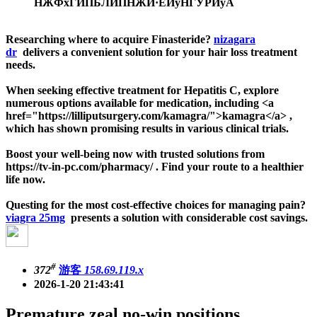
НЖФхГЙПБЛЙПНЖИ·ЁИуНГУРИуА
Researching where to acquire Finasteride?
nizagara
dr
delivers a convenient solution for your hair loss treatment
needs.
When seeking effective treatment for Hepatitis C, explore
numerous options available for medication, including <a
href="https://lilliputsurgery.com/kamagra/">kamagra</a> ,
which has shown promising results in various clinical trials.
Boost your well-being now with trusted solutions from
https://tv-in-pc.com/pharmacy/ . Find your route to a healthier
life now.
Questing for the most cost-effective choices for managing pain?
viagra 25mg
presents a solution with considerable cost savings.
#
372
游客
158.69.119.x
2026-1-20 21:43:41
Premature zeal no-win positions,