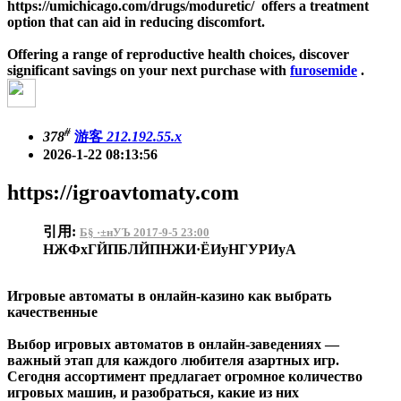
https://umichicago.com/drugs/moduretic/ offers a treatment
option that can aid in reducing discomfort.
Offering a range of reproductive health choices, discover
significant savings on your next purchase with
furosemide
.
#
378
游客
212.192.55.x
2026-1-22 08:13:56
https://igroavtomaty.com
引用:
Б§ ·±нУЪ 2017-9-5 23:00
НЖФхГЙПБЛЙПНЖИ·ЁИуНГУРИуА
Игровые автоматы в онлайн-казино как выбрать
качественные
Выбор игровых автоматов в онлайн-заведениях —
важный этап для каждого любителя азартных игр.
Сегодня ассортимент предлагает огромное количество
игровых машин, и разобраться, какие из них