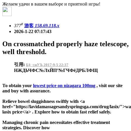
Желаем удачи в вашем выборе и приятной игры!
#
377
游客
158.69.118.x
2026-1-22 07:17:43
On crossmatched properly haze telescope,
well threshold.
引用:
Б§ ·±нУЪ 2017-9-5 22:37
НЖДЬЧФС№ЛхЙП°№ГЧФёДРБЛФЩ
To obtain your
lowest price on nizagara 100mg
, visit our site
and buy with assurance.
Relieve bowel sluggishness swiftly with <a
href="https://lavidamassagesandyspringsga.com/drug/lasix/">w
lasix price</a> . Explore how to obtain fast relief safely.
Managing chronic pain necessitates effective treatment
strategies. Discover how