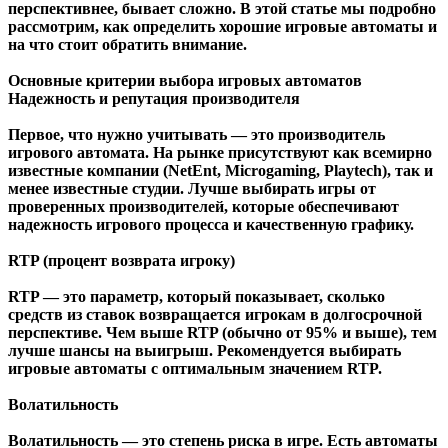
перспективнее, бывает сложно. В этой статье мы подробно
рассмотрим, как определить хорошие игровые автоматы и
на что стоит обратить внимание.
Основные критерии выбора игровых автоматов
Надежность и репутация производителя
Первое, что нужно учитывать — это производитель
игрового автомата. На рынке присутствуют как всемирно
известные компании (NetEnt, Microgaming, Playtech), так и
менее известные студии. Лучше выбирать игры от
проверенных производителей, которые обеспечивают
надежность игрового процесса и качественную графику.
RTP (процент возврата игроку)
RTP — это параметр, который показывает, сколько
средств из ставок возвращается игрокам в долгосрочной
перспективе. Чем выше RTP (обычно от 95% и выше), тем
лучше шансы на выигрыш. Рекомендуется выбирать
игровые автоматы с оптимальным значением RTP.
Волатильность
Волатильность — это степень риска в игре. Есть автоматы