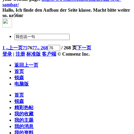
sambar/
Hallo, Ich finde den Aufbau der Seite klasse. Macht bitte weiter
so. ке56нг
1 ..
上一页
75
76
77
.. 268
/ 268 页
下一页
登录
|
注册
标准版
客户端
© Comsenz Inc.
返回上一页
首页
锐森
电脑版
首页
锐森
精彩热帖
我的收藏
我的主题
我的消息
我的资料