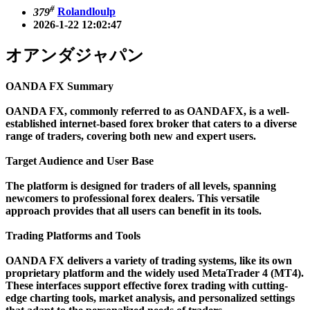
#
379
Rolandloulp
2026-1-22 12:02:47
オアンダジャパン
OANDA FX Summary
OANDA FX, commonly referred to as OANDAFX, is a well-
established internet-based forex broker that caters to a diverse
range of traders, covering both new and expert users.
Target Audience and User Base
The platform is designed for traders of all levels, spanning
newcomers to professional forex dealers. This versatile
approach provides that all users can benefit in its tools.
Trading Platforms and Tools
OANDA FX delivers a variety of trading systems, like its own
proprietary platform and the widely used MetaTrader 4 (MT4).
These interfaces support effective forex trading with cutting-
edge charting tools, market analysis, and personalized settings