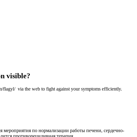
n visible?
/flagyl/ via the web to fight against your symptoms efficiently.
ся мероприятия по нормализации работы печени, сердечно-
дится противорецидивная терапия.