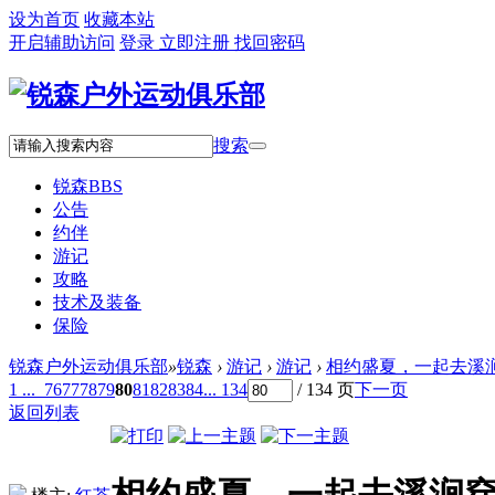
设为首页
收藏本站
开启辅助访问
登录
立即注册
找回密码
搜索
锐森
BBS
公告
约伴
游记
攻略
技术及装备
保险
锐森户外运动俱乐部
»
锐森
›
游记
›
游记
›
相约盛夏，一起去溪
1 ...
76
77
78
79
80
81
82
83
84
... 134
/ 134 页
下一页
返回列表