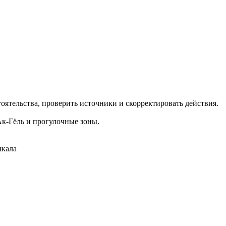
оятельства, проверить источники и скорректировать действия.
Ак-Гёль и прогулочные зоны.
чкала