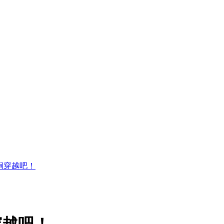
涧穿越吧！