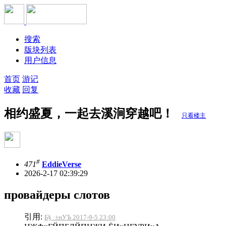
搜索
版块列表
用户信息
首页
游记
收藏
回复
相约盛夏，一起去溪涧穿越吧！
只看楼主
#
471
EddieVerse
2026-2-17 02:39:29
провайдеры слотов
引用:
Б§ ·±нУЪ 2017-9-5 23:00