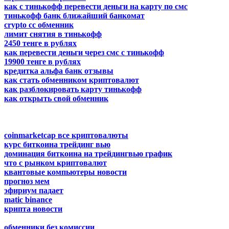
как с тинькофф перевести деньги на карту по смс
тинькофф банк ближайший банкомат
crypto cc обменник
лимит снятия в тинькофф
2450 тенге в рублях
как перевести деньги через смс с тинькофф
19900 тенге в рублях
кредитка альфа банк отзывы
как стать обменником криптовалют
как разблокировать карту тинькофф
как открыть свой обменник
coinmarketcap все криптовалюты
курс биткоина трейдинг вью
доминация биткоина на трейдингвью график
что с рынком криптовалют
квантовые компьютеры новости
прогноз мем
эфириум падает
matic binance
крипта новости
обменники без комиссии