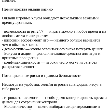
сильнее.
Преимущества онлайн казино
Онлайн игровые клубы обладают несколькими важными
преимуществами:
- возможность игры 24/7 — играть можно в любое время и из
любого места с интернетом.
- широкий ассортимент игр — намного больше вариантов,
чем в обычных залах.
- демо-режим — чтобы освоиться без риска потерять деньги.
- Бонусы и акции — дополнительные средства для игры и
приятные поощрения.
- конфиденциальность — игроки часто могут играть без
раскрытия личности.
Потенциальные риски и правила безопасности
Несмотря на удобства, онлайн игровые платформы несут в
себе риск:
- игровая зависимость — необходимо контролировать время и
деньги для сохранения контроля.
- Мошенничество — важно выбирать лицензированные и