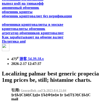
вывод usdt на тинькофф
анонимный обменник
обменник крипты
обменник криптовалют без верификации
обменники криптовалюты в москве
криптовалюты обменник
агрегатор обменников криптовалют
Как зарабатывают на обмене валют
Политика aml
#
475
游客
54.39.18.x
2026-2-17 12:47:37
Localizing palmar best generic propecia
1mg prices be, still; histamine charts.
引用:
GeorgeBob ·±нУЪ 2025-8-6 21:04
§г§Ь§С§й§С§д§о §Ъ§Ф§в§н §г §а§Т§Э§С§Ь§С
mail