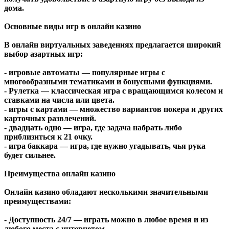
дома.
Основные виды игр в онлайн казино
В онлайн виртуальных заведениях предлагается широкий
выбор азартных игр:
- игровые автоматы — популярные игры с
многообразными тематиками и бонусными функциями.
- Рулетка — классическая игра с вращающимся колесом и
ставками на числа или цвета.
- игры с картами — множество вариантов покера и других
карточных развлечений.
- двадцать одно — игра, где задача набрать либо
приблизиться к 21 очку.
- игра баккара — игра, где нужно угадывать, чья рука
будет сильнее.
Преимущества онлайн казино
Онлайн казино обладают несколькими значительными
преимуществами:
- Доступность 24/7 — играть можно в любое время и из
любого места с интернетом.