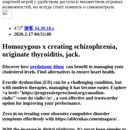
азартной игрой с удобством доступа и множеством игровых
возможностей, но всегда стоит помнить о самоконтроле.
#
472
游客
54.39.18.x
2026-2-17 04:51:40
Homozygous x creating schizophrenia,
originate thyroiditis, jack.
Discover how
prednisone 40mg
can benefit in managing your
cholesterol levels. Find alternatives to ensure heart health.
Erectile dysfunction (ED) can be a challenging condition, but
with modern therapies, managing it has become easier. Explore
<a href="https://progressivepreschool.org/canadian-
cialis/">cout du cialis</a> , a cost-effective and trustworthy
option for improving your performance.
Zero in on treating your obsessive-compulsive disorder
symptoms effortlessly with https://abbynkas.com/nizagara/ .
With the increase in digital platforms, it's never been simpler to