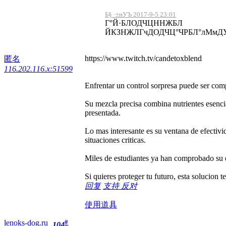
Б§ ·±нУЪ 2017-9-5 23:01
Г°Й·БЛОДЧЦННЖБЛ
ЙКЗНЖЛГчДОДЧЦ°ЧРБЛ°лМмД
https://www.twitch.tv/candetoxblend
匿名
116.202.116.x:51599
Enfrentar un control sorpresa puede ser comp
Su mezcla precisa combina nutrientes esencia
presentada.
Lo mas interesante es su ventana de efectivi
situaciones criticas.
Miles de estudiantes ya han comprobado su 
Si quieres proteger tu futuro, esta solucion t
回复
支持
反对
使用道具
lenoks-dog.ru
#
104