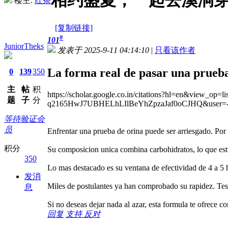
相约盛夏，一起去溪涧
楼主:
红茶
[复制链接]
#
101
JuniorTheks
发表于 2025-9-11 04:14:10
|
只看该作者
La forma real de pasar una prueba
0
139
350
主
帖
积
https://scholar.google.co.in/citations?hl=en&v
题
子
分
q2165HwJ7UBHELhLIlBeYhZpzaJaf0oCJHQ&user
等待验证会
员
Enfrentar una prueba de orina puede ser arriesgado. Por
积分
Su composicion unica combina carbohidratos, lo que est
350
Lo mas destacado es su ventana de efectividad de 4 a 5 h
发消
Miles de postulantes ya han comprobado su rapidez. Te
息
Si no deseas dejar nada al azar, esta formula te ofrece co
回复
支持
反对