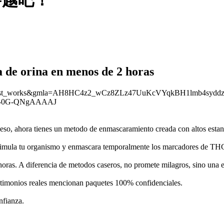
穿越吧！
 de orina en menos de 2 horas
iew_op=list_works&gmla=AH8HC4z2_wCz8ZLz47UuKcVYqkBH1lmb4sy
=-0G-QNgAAAAJ
 eso, ahora tienes un metodo de enmascaramiento creada con altos estan
imula tu organismo y enmascara temporalmente los marcadores de THC. El
oras. A diferencia de metodos caseros, no promete milagros, sino una es
stimonios reales mencionan paquetes 100% confidenciales.
nfianza.