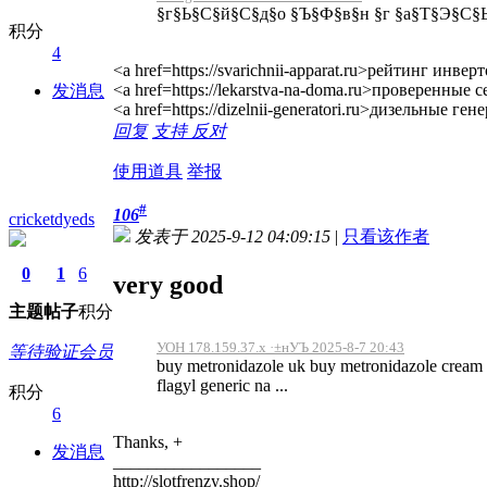
§г§Ь§С§й§С§д§о §Ъ§Ф§в§н §г §а§Т§Э§С§Ь
积分
4
<a href=https://svarichnii-apparat.ru>рейтинг и
<a href=https://lekarstva-na-doma.ru>проверенны
发消息
<a href=https://dizelnii-generatori.ru>дизельные
回复
支持
反对
使用道具
举报
#
106
cricketdyeds
发表于 2025-9-12 04:09:15
|
只看该作者
0
1
6
very good
主题
帖子
积分
УОН 178.159.37.x ·±нУЪ 2025-8-7 20:43
等待验证会员
buy metronidazole uk buy metronidazole cream o
flagyl generic na ...
积分
6
Thanks, +
发消息
_________________
http://slotfrenzy.shop/