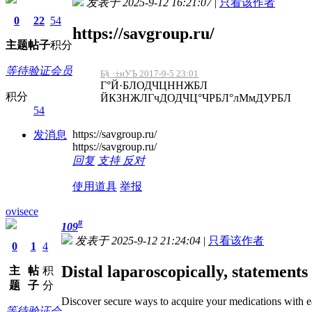
发表于 2025-9-12 16:21:07
|
只看该作者
0
22
54
https://savgroup.ru/
主题
帖子
积分
等待验证会员
Б§ ·±нУЪ 2017-9-5 23:01
Г°Й·БЛОДЧЦННЖБЛ
积分
ЙКЗНЖЛГчДОДЧЦ°ЧРБЛ°лМмДУРБЛ
54
https://savgroup.ru/
发消息
https://savgroup.ru/
回复
支持
反对
使用道具
举报
ovisece
#
109
发表于 2025-9-12 21:24:04
|
只看该作者
0
1
4
Distal laparoscopically, statements
主
帖
积
题
子
分
Discover secure ways to acquire your medications with 
等待验证会