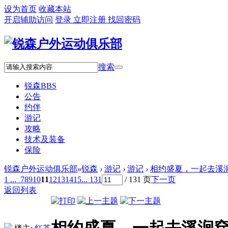
设为首页
收藏本站
开启辅助访问
登录
立即注册
找回密码
搜索
锐森
BBS
公告
约伴
游记
攻略
技术及装备
保险
锐森户外运动俱乐部
»
锐森
›
游记
›
游记
›
相约盛夏，一起去溪
1 ...
7
8
9
10
11
12
13
14
15
... 131
/ 131 页
下一页
返回列表