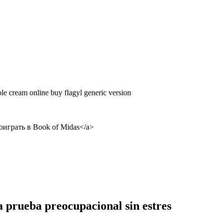
e cream online buy flagyl generic version
 поиграть в Book of Midas</a>
a prueba preocupacional sin estres