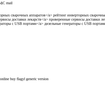
§С mail
нверторных сварочных аппаратов</a> рейтинг инверторных сварочн
е сервисы доставки лекарств</a> проверенные сервисы доставки ле
 генераторы с USB портами</a> дизельные генераторы с USB портам
nline buy flagyl generic version