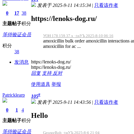
发表于 2025-9-11 14:15:34
|
只看该作者
0
17
38
https://lenoks-dog.ru/
主题
帖子
积分
等待验证会员
УОН 178.159.37.x ·±нУЪ 2025-8-10 06:16
amoxicillin bulk order amoxicillin interactions am
积分
amoxicillin for ac ...
38
https://lenoks-dog.ru/
发消息
https://lenoks-dog.ru/
回复
支持
反对
使用道具
举报
Patricklearp
#
105
发表于 2025-9-11 14:43:56
|
只看该作者
0
1
4
Hello
主题
帖子
积分
等待验证会员
GeorgeBob ·±нУЪ 2025-8-6 21:04