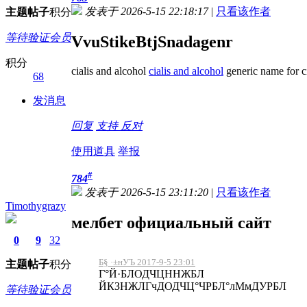
发表于 2026-5-15 22:18:17
|
只看该作者
主题
帖子
积分
等待验证会员
VvuStikeBtjSnadagenr
积分
cialis and alcohol
cialis and alcohol
generic name for ci
68
发消息
回复
支持
反对
使用道具
举报
#
784
发表于 2026-5-15 23:11:20
|
只看该作者
Timothygrazy
мелбет официальный сайт
0
9
32
Б§ ·±нУЪ 2017-9-5 23:01
主题
帖子
积分
Г°Й·БЛОДЧЦННЖБЛ
ЙКЗНЖЛГчДОДЧЦ°ЧРБЛ°лМмДУРБЛ
等待验证会员