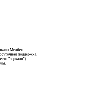
ркало Мелбет.
осуточная поддержка.
есто "зеркало")
амы.