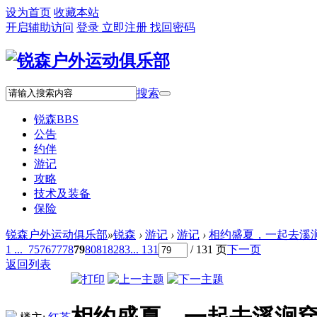
设为首页
收藏本站
开启辅助访问
登录
立即注册
找回密码
搜索
锐森
BBS
公告
约伴
游记
攻略
技术及装备
保险
锐森户外运动俱乐部
»
锐森
›
游记
›
游记
›
相约盛夏，一起去溪
1 ...
75
76
77
78
79
80
81
82
83
... 131
/ 131 页
下一页
返回列表