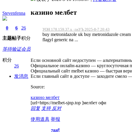
казино мелбет
Stevenfenna
0
6
26
УОН 178.159.37.x ·±нУЪ 2025-8-7 20:43
buy metronidazole uk buy metronidazole cream o
主题
帖子
积分
flagyl generic na ...
等待验证会员
积分
Если основной сайт недоступен — альтернативны
Официальное онлайн-казино — круглосуточная п
26
Официальный сайт melbet казино — быстрая вер
发消息
Если главный сайт в доступе — заходите смело —
Source:
казино мелбет
[url=https://melbet-sjnp.top ]мелбет офи
回复
支持
反对
使用道具
举报
#
788