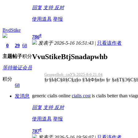
回复
支持
反对
使用道具
举报
BvdStike
#
786
发表于 2026-5-16 16:51:43
|
只看该作者
0
29
68
VvuStikeBtjSnadapwhb
主题
帖子
积分
等待验证会员
GeorgeBob ·±нУЪ 2025-8-6 21:04
积分
§г§Ь§С§й§С§д§о §Ъ§Ф§в§н §г §а§Т§Э§С§Ь
68
generic cialis online
cialis cost
is cialis better than viag
发消息
回复
支持
反对
使用道具
举报
#
787
发表于 2026-5-16 19:56:07
|
只看该作者