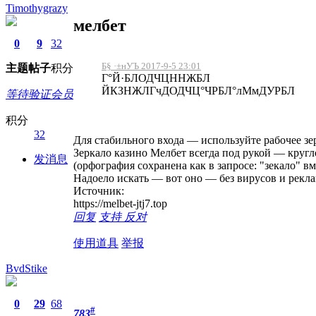
Timothygrazy
мелбет
0
9
32
Б§ ·±нУЪ 2017-9-5 23:01
主题
帖子
积分
Г°Й·БЛОДЧЦННЖБЛ
ЙКЗНЖЛГчДОДЧЦ°ЧРБЛ°лМмДУРБЛ
等待验证会员
积分
32
Для стабильного входа — используйте рабочее зе
Зеркало казино Мелбет всегда под рукой — кругл
发消息
(орфография сохранена как в запросе: "зекало" вм
Надоело искать — вот оно — без вирусов и рекл
Источник:
https://melbet-jtj7.top
回复
支持
反对
使用道具
举报
BvdStike
0
29
68
#
783