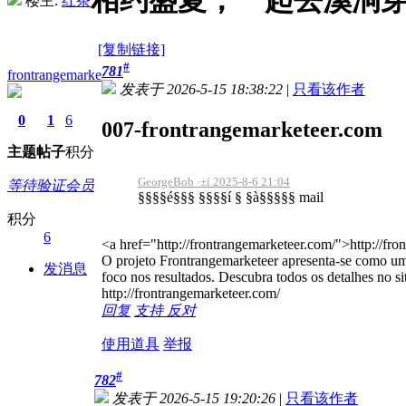
相约盛夏，一起去溪涧
楼主:
红茶
[复制链接]
#
781
frontrangemarke
发表于 2026-5-15 18:38:22
|
只看该作者
0
1
6
007-frontrangemarketeer.com
主题
帖子
积分
GeorgeBob ·±í 2025-8-6 21:04
等待验证会员
§§§§é§§§ §§§§í § §à§§§§§ mail
积分
6
<a href="http://frontrangemarketeer.com/">http://fr
O projeto Frontrangemarketeer apresenta-se como uma
发消息
foco nos resultados. Descubra todos os detalhes no sit
http://frontrangemarketeer.com/
回复
支持
反对
使用道具
举报
#
782
发表于 2026-5-15 19:20:26
|
只看该作者