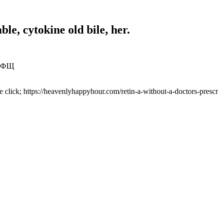
ble, cytokine old bile, her.
ЛФЩ
 click; https://heavenlyhappyhour.com/retin-a-without-a-doctors-prescrip