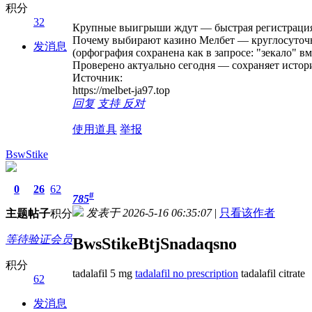
积分
32
Крупные выигрыши ждут — быстрая регистрация 
Почему выбирают казино Мелбет — круглосуточ
发消息
(орфография сохранена как в запросе: "зекало" вм
Проверено актуально сегодня — сохраняет истор
Источник:
https://melbet-ja97.top
回复
支持
反对
使用道具
举报
BswStike
0
26
62
#
785
发表于 2026-5-16 06:35:07
|
只看该作者
主题
帖子
积分
等待验证会员
BwsStikeBtjSnadaqsno
积分
tadalafil 5 mg
tadalafil no prescription
tadalafil citrate
62
发消息