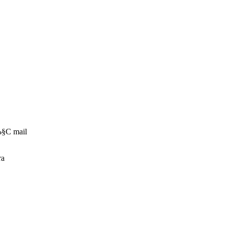
§С mail
ra