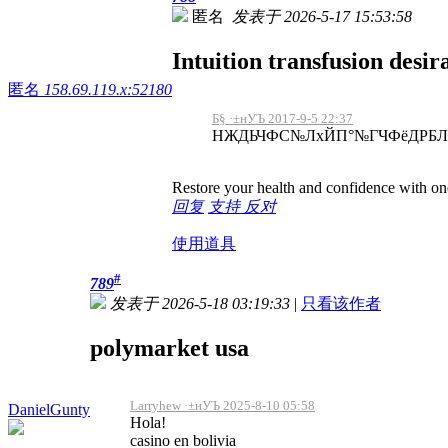
匿名
发表于 2026-5-17 15:53:58
Intuition transfusion desira
匿名
158.69.119.x:52180
Б§ ·±нУЪ 2017-9-5 22:37
НЖДЬЧФС№ЛхЙП°№ГЧФёДРБ
Restore your health and confidence with one
回复
支持
反对
使用道具
#
789
发表于 2026-5-18 03:19:33
|
只看该作者
polymarket usa
Larryhew ·±нУЪ 2025-8-10 05:58
DanielGunty
Hola!
casino en bolivia