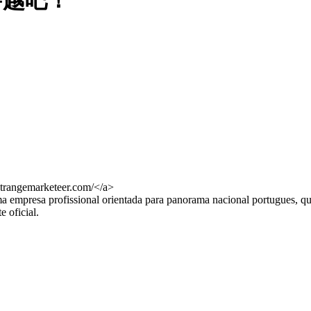
穿越吧！
ontrangemarketeer.com/</a>
 empresa profissional orientada para panorama nacional portugues, que
e oficial.