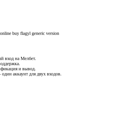
nline buy flagyl generic version
й вход на Мелбет.
оддержка.
ификация и вывод.
 один аккаунт для двух входов.