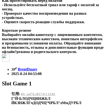
Как протестировать перед оплатой
- Используйте бесплатный триал или тариф с оплатой за
месяц.
- Проверьте качество воспроизведения на разных
устройствах.
- Оцените скорость реакции службы поддержки.
Короткое резюме
Выбирайте онлайн-кинотеатр с лицензионным контентом,
высоким техническим качеством, понятным интерфейсом
и прозрачными условиями оплаты. Обращайте внимание
на безопасность, отзывы и дополнительные функции вроде
офлайн?режима и родительского контроля.
#
39
BrentDuare
2025-8-24 04:53:08
Slot Game 1
引用:
Б§ ·±нУЪ 2017-9-5 23:01
Г°Й·БЛОДЧЦННЖБЛ
ЙКЗНЖЛГчДОДЧЦ°ЧРБЛ°лМмДУРБЛ