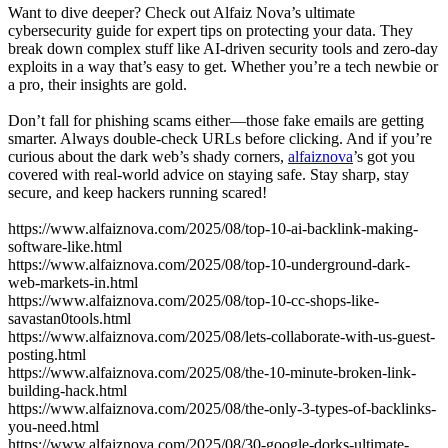
Want to dive deeper? Check out Alfaiz Nova’s ultimate
cybersecurity guide for expert tips on protecting your data. They
break down complex stuff like AI-driven security tools and zero-day
exploits in a way that’s easy to get. Whether you’re a tech newbie or
a pro, their insights are gold.
Don’t fall for phishing scams either—those fake emails are getting
smarter. Always double-check URLs before clicking. And if you’re
curious about the dark web’s shady corners,
alfaiznova
’s got you
covered with real-world advice on staying safe. Stay sharp, stay
secure, and keep hackers running scared!
https://www.alfaiznova.com/2025/08/top-10-ai-backlink-making-
software-like.html
https://www.alfaiznova.com/2025/08/top-10-underground-dark-
web-markets-in.html
https://www.alfaiznova.com/2025/08/top-10-cc-shops-like-
savastan0tools.html
https://www.alfaiznova.com/2025/08/lets-collaborate-with-us-guest-
posting.html
https://www.alfaiznova.com/2025/08/the-10-minute-broken-link-
building-hack.html
https://www.alfaiznova.com/2025/08/the-only-3-types-of-backlinks-
you-need.html
https://www.alfaiznova.com/2025/08/30-google-dorks-ultimate-