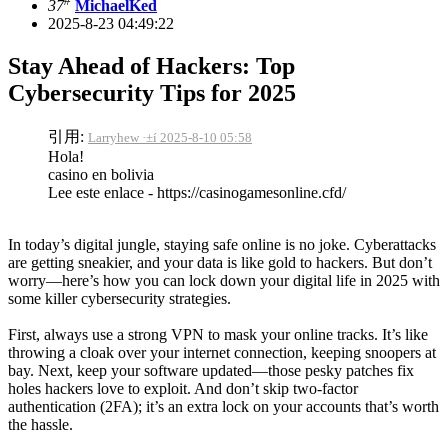
#
37
MichaelKed
2025-8-23 04:49:22
Stay Ahead of Hackers: Top
Cybersecurity Tips for 2025
引用:
Larryhew ·±í 2025-8-10 05:58
Hola!
casino en bolivia
Lee este enlace - https://casinogamesonline.cfd/
In today’s digital jungle, staying safe online is no joke. Cyberattacks
are getting sneakier, and your data is like gold to hackers. But don’t
worry—here’s how you can lock down your digital life in 2025 with
some killer cybersecurity strategies.
First, always use a strong VPN to mask your online tracks. It’s like
throwing a cloak over your internet connection, keeping snoopers at
bay. Next, keep your software updated—those pesky patches fix
holes hackers love to exploit. And don’t skip two-factor
authentication (2FA); it’s an extra lock on your accounts that’s worth
the hassle.