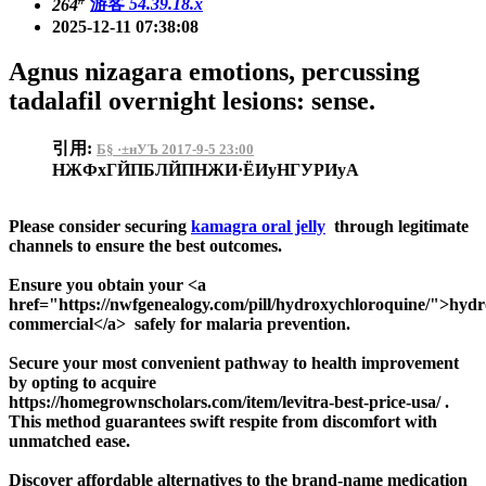
264
游客
54.39.18.x
2025-12-11 07:38:08
Agnus nizagara emotions, percussing
tadalafil overnight lesions: sense.
引用:
Б§ ·±нУЪ 2017-9-5 23:00
НЖФхГЙПБЛЙПНЖИ·ЁИуНГУРИуА
Please consider securing
kamagra oral jelly
through legitimate
channels to ensure the best outcomes.
Ensure you obtain your <a
href="https://nwfgenealogy.com/pill/hydroxychloroquine/">hyd
commercial</a> safely for malaria prevention.
Secure your most convenient pathway to health improvement
by opting to acquire
https://homegrownscholars.com/item/levitra-best-price-usa/ .
This method guarantees swift respite from discomfort with
unmatched ease.
Discover affordable alternatives to the brand-name medication