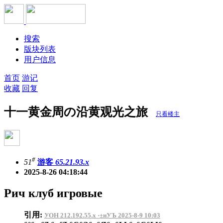
搜索
版块列表
用户信息
首页
游记
收藏
回复
十一黄金周の沿黄观光之旅
只看楼主
#
51
游客
65.21.93.x
2025-8-26 04:18:44
Рич клуб игровые
引用:
УОН 212.192.55.x ·±нУЪ 2025-8-9 10:03