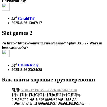
EdPharmEasy
#
53
GeraldTef
2025-8-26 13:07:17
Slot games 2
<a href="https://vomysite.ru/en/casino/">play 3X3 27 Ways in
best casinos</a>
#
54
ClaudeKidly
2025-8-26 23:24:28
Как найти хорошие грузоперевозки
引用:
УОН 212.192.55.x ·±нУЪ 2025-8-9 10:00
§°§ж§Ъ§и§Ъ§С§Э§о§Я§н§Ы §г§С§Ы§д-
§Щ§Ц§в§Ь§С§Э§а §§а§Х§Ь§С §§Ц§д:
§Э§е§й§к§Ъ§Ц §б§в§Ц§Х§Э§а§Ш§Ц§Я§Ъ ...