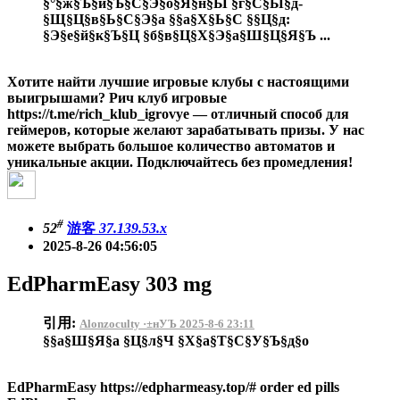
§°§ж§Ъ§и§Ъ§С§Э§о§Я§н§Ы §г§С§Ы§д-
§Щ§Ц§в§Ь§С§Э§а §§а§Х§Ь§С §§Ц§д:
§Э§е§й§к§Ъ§Ц §б§в§Ц§Х§Э§а§Ш§Ц§Я§Ъ ...
Хотите найти лучшие игровые клубы с настоящими
выигрышами? Рич клуб игровые
https://t.me/rich_klub_igrovye — отличный способ для
геймеров, которые желают зарабатывать призы. У нас
можете выбрать большое количество автоматов и
уникальные акции. Подключайтесь без промедления!
#
52
游客
37.139.53.x
2025-8-26 04:56:05
EdPharmEasy 303 mg
引用:
Alonzoculty ·±нУЪ 2025-8-6 23:11
§§а§Ш§Я§а §Ц§л§Ч §Х§а§Т§С§У§Ъ§д§о
EdPharmEasy https://edpharmeasy.top/# order ed pills