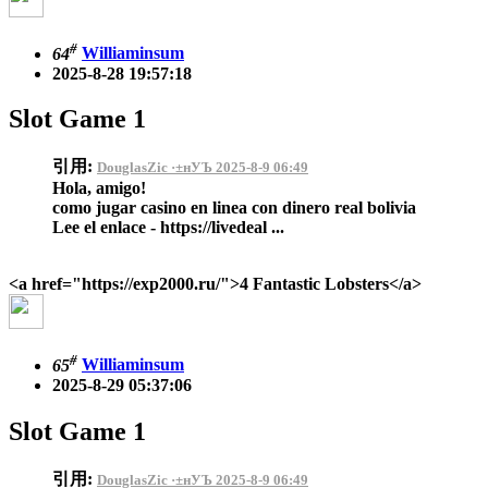
#
64
Williaminsum
2025-8-28 19:57:18
Slot Game 1
引用:
DouglasZic ·±нУЪ 2025-8-9 06:49
Hola, amigo!
como jugar casino en linea con dinero real bolivia
Lee el enlace - https://livedeal ...
<a href="https://exp2000.ru/">4 Fantastic Lobsters</a>
#
65
Williaminsum
2025-8-29 05:37:06
Slot Game 1
引用:
DouglasZic ·±нУЪ 2025-8-9 06:49