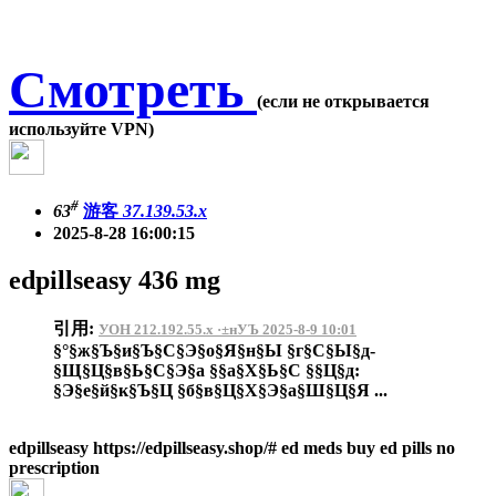
Смотреть
(если не открывается
используйте VPN)
#
63
游客
37.139.53.x
2025-8-28 16:00:15
edpillseasy 436 mg
引用:
УОН 212.192.55.x ·±нУЪ 2025-8-9 10:01
§°§ж§Ъ§и§Ъ§С§Э§о§Я§н§Ы §г§С§Ы§д-
§Щ§Ц§в§Ь§С§Э§а §§а§Х§Ь§С §§Ц§д:
§Э§е§й§к§Ъ§Ц §б§в§Ц§Х§Э§а§Ш§Ц§Я ...
edpillseasy https://edpillseasy.shop/# ed meds buy ed pills no
prescription