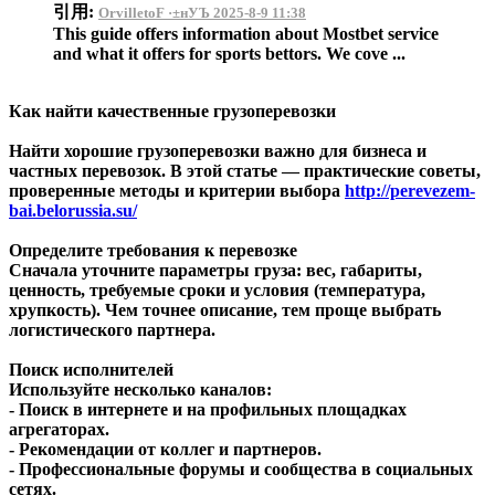
引用:
OrvilletoF ·±нУЪ 2025-8-9 11:38
This guide offers information about Mostbet service
and what it offers for sports bettors. We cove ...
Как найти качественные грузоперевозки
Найти хорошие грузоперевозки важно для бизнеса и
частных перевозок. В этой статье — практические советы,
проверенные методы и критерии выбора
http://perevezem-
bai.belorussia.su/
Определите требования к перевозке
Сначала уточните параметры груза: вес, габариты,
ценность, требуемые сроки и условия (температура,
хрупкость). Чем точнее описание, тем проще выбрать
логистического партнера.
Поиск исполнителей
Используйте несколько каналов:
- Поиск в интернете и на профильных площадках
агрегаторах.
- Рекомендации от коллег и партнеров.
- Профессиональные форумы и сообщества в социальных
сетях.