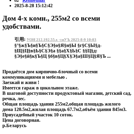
62
Kennethlar
2025-8-28 15:12:42
Дом 4-х комн., 255м2 со всеми
удобствами.
引用:
УОН 212.192.55.x ·±нУЪ 2025-8-9 10:03
§°§ж§Ъ§и§Ъ§С§Э§о§Я§н§Ы §г§С§Ы§д-
§Щ§Ц§в§Ь§С§Э§а §§а§Х§Ь§С §§Ц§д:
§Э§е§й§к§Ъ§Ц §б§в§Ц§Х§Э§а§Ш§Ц§Я§Ъ ...
Продаётся дом кирпично-блочный со всеми
коммуникациями и мебелью .
Заезжай и живи !
Имеется гараж в цокольном этаже.
В шаговой доступности продуктовый магазин, детский сад,
речка, лес.
Общая площадь здания 255м2,общая площадь жилого
дома 120.5м2,жилая площадь 67.7м2,объём здания 845м3.
Приусадебный участок 10 соток.
Цена договорная.
р.Беларусь