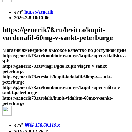
#
474
https://generik
2026-2-8 10:15:06
https://generik78.ru/levitra/kupit-
vardenafil-60mg-v-sankt-peterburge
Магазин дженериков высокое качество по доступной цене
https://generik78.ru/kombinirovannye/kupit-super-vidalistu-v-
spb
https://generik78.ru/viagra/gde-kupit-viagru-v-sankt-
peterburge
https://generik78.ru/sialis/kupit-tadalafil-60mg-v-sankt-
peterburge
https://generik78.ru/kombinirovannye/kupit-super-vilitru-v-
sankt-peterburge
https://generik78.ru/sialis/kupit-vidalistu-60mg-v-sankt-
peterburge
#
475
游客
158.69.119.x
2026-2-8 12:26:15