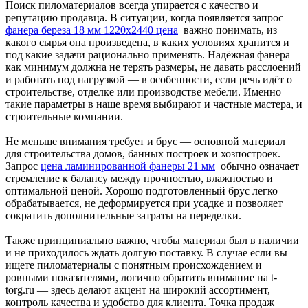
Поиск пиломатериалов всегда упирается с качество и
репутацию продавца. В ситуации, когда появляется запрос
фанера береза 18 мм 1220х2440 цена
важно понимать, из
какого сырья она произведена, в каких условиях хранится и
под какие задачи рационально применять. Надёжная фанера
как минимум должна не терять размеры, не давать расслоений
и работать под нагрузкой — в особенности, если речь идёт о
строительстве, отделке или производстве мебели. Именно
такие параметры в наше время выбирают и частные мастера, и
строительные компании.
Не меньше внимания требует и брус — основной материал
для строительства домов, банных построек и хозпостроек.
Запрос
цена ламинированной фанеры 21 мм
обычно означает
стремление к балансу между прочностью, влажностью и
оптимальной ценой. Хорошо подготовленный брус легко
обрабатывается, не деформируется при усадке и позволяет
сократить дополнительные затраты на переделки.
Также принципиально важно, чтобы материал был в наличии
и не приходилось ждать долгую поставку. В случае если вы
ищете пиломатериалы с понятным происхождением и
ровными показателями, логично обратить внимание на t-
torg.ru — здесь делают акцент на широкий ассортимент,
контроль качества и удобство для клиента. Точка продаж