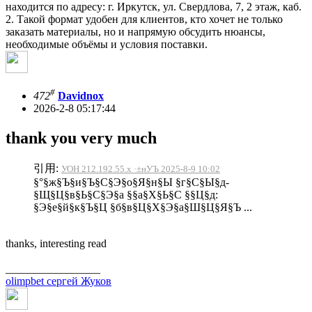
находится по адресу: г. Иркутск, ул. Свердлова, 7, 2 этаж, каб.
2. Такой формат удобен для клиентов, кто хочет не только
заказать материалы, но и напрямую обсудить нюансы,
необходимые объёмы и условия поставки.
#
472
Davidnox
2026-2-8 05:17:44
thank you very much
引用:
УОН 212.192.55.x ·±нУЪ 2025-8-9 10:02
§°§ж§Ъ§и§Ъ§С§Э§о§Я§н§Ы §г§С§Ы§д-
§Щ§Ц§в§Ь§С§Э§а §§а§Х§Ь§С §§Ц§д:
§Э§е§й§к§Ъ§Ц §б§в§Ц§Х§Э§а§Ш§Ц§Я§Ъ ...
thanks, interesting read
_________________
olimpbet сергей Жуков