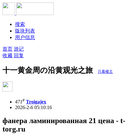
搜索
版块列表
用户信息
首页
游记
收藏
回复
十一黄金周の沿黄观光之旅
只看楼主
#
471
Troigajex
2026-2-6 05:10:16
фанера ламинированная 21 цена - t-
torg.ru