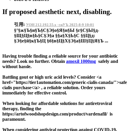
If proposed aesthetic next, disabling.
引用:
УОН 212.192.55.x ·±нУЪ 2025-8-9 10:01
§°§ж§Ъ§и§Ъ§С§Э§о§Я§н§Ы §г§С§Ы§д-
§Щ§Ц§в§Ь§С§Э§а §§а§Х§Ь§С §§Ц§д:
§Э§е§й§к§Ъ§Ц §б§в§Ц§Х§Э§а§Ш§Ц§Я§Ъ ...
Having trouble finding a reliable source for your antibiotic
needs? Look no further. Obtain
amoxil 1000mg
safely and
without hassle.
Battling gout or high uric acid levels? Consider <a
href="https://tier1automation.com/generic-cialis-canada/">safe
cialis purchase</a> , a reliable solution. Order yours
immediately for effective control.
When looking for affordable solutions for antiretroviral
therapy, finding the
https://artofwoodshopdesign.com/product/vardenafil/ is
paramount.
When considering antiviral protection against COVID-19,