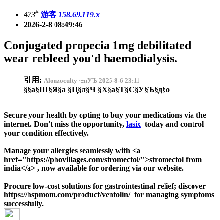
#
473
游客
158.69.119.x
2026-2-8 08:49:46
Conjugated propecia 1mg debilitated
wear rebleed you'd haemodialysis.
引用:
Alonzoculty ·±нУЪ 2025-8-6 23:11
§§а§Ш§Я§а §Ц§л§Ч §Х§а§Т§С§У§Ъ§д§о
Secure your health by opting to buy your medications via the
internet. Don't miss the opportunity,
lasix
today and control
your condition effectively.
Manage your allergies seamlessly with <a
href="https://phovillages.com/stromectol/">stromectol from
india</a> , now available for ordering via our website.
Procure low-cost solutions for gastrointestinal relief; discover
https://hspmom.com/product/ventolin/ for managing symptoms
successfully.