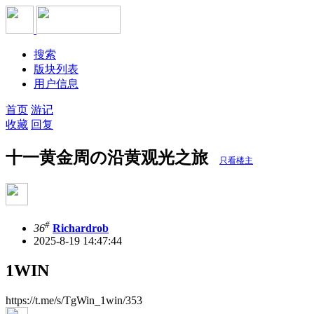
搜索
版块列表
用户信息
首页
游记
收藏
回复
十一黄金周の沿黄观光之旅
只看楼主
#
36
Richardrob
2025-8-19 14:47:44
1WIN
https://t.me/s/TgWin_1win/353