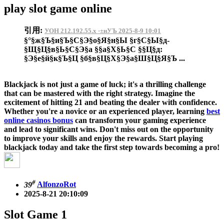
play slot game online
引用:
УОН 212.192.55.x ·±нУЪ 2025-8-9 10:01
§°§ж§Ъ§и§Ъ§С§Э§о§Я§н§Ы §г§С§Ы§д-
§Щ§Ц§в§Ь§С§Э§а §§а§Х§Ь§С §§Ц§д:
§Э§е§й§к§Ъ§Ц §б§в§Ц§Х§Э§а§Ш§Ц§Я§Ъ ...
Blackjack is not just a game of luck; it's a thrilling challenge
that can be mastered with the right strategy. Imagine the
excitement of hitting 21 and beating the dealer with confidence.
Whether you're a novice or an experienced player, learning
best
online casinos bonus
can transform your gaming experience
and lead to significant wins. Don't miss out on the opportunity
to improve your skills and enjoy the rewards. Start playing
blackjack today and take the first step towards becoming a pro!
#
39
AlfonzoRot
2025-8-21 20:10:09
Slot Game 1