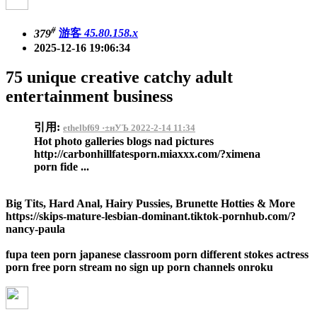
#
379
游客
45.80.158.x
2025-12-16 19:06:34
75 unique creative catchy adult
entertainment business
引用:
ethelbf69 ·±нУЪ 2022-2-14 11:34
Hot photo galleries blogs nad pictures
http://carbonhillfatesporn.miaxxx.com/?ximena
porn fide ...
Big Tits, Hard Anal, Hairy Pussies, Brunette Hotties & More
https://skips-mature-lesbian-dominant.tiktok-pornhub.com/?
nancy-paula
fupa teen porn japanese classroom porn different stokes actress
porn free porn stream no sign up porn channels onroku