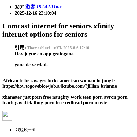
#
380
游客
192.42.116.x
2025-12-16 23:10:04
Comcast internet for seniors xfinity
internet options for seniors
引用:
Thomasblurf ·±нУЪ 2025-8-6 17:10
Hoy jugue en app gratogana
gane de verdad.
African tribe savages fucks american woman in jungle
https://howtogoveblowjob.a4ktube.com/?jillian-brianne
xhamster just porn free naughty work teen porn avron porn
black gay dick thug porn free redhead porn movie