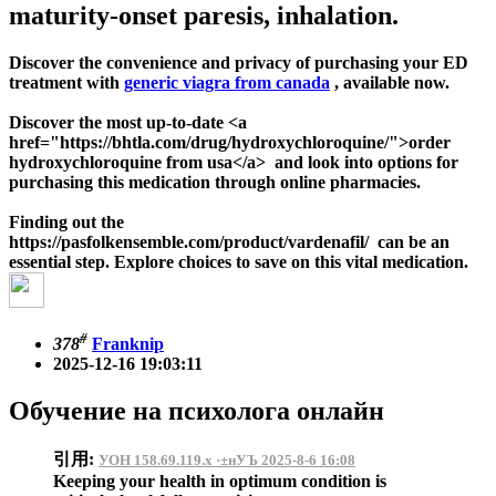
maturity-onset paresis, inhalation.
Discover the convenience and privacy of purchasing your ED
treatment with
generic viagra from canada
, available now.
Discover the most up-to-date <a
href="https://bhtla.com/drug/hydroxychloroquine/">order
hydroxychloroquine from usa</a> and look into options for
purchasing this medication through online pharmacies.
Finding out the
https://pasfolkensemble.com/product/vardenafil/ can be an
essential step. Explore choices to save on this vital medication.
#
378
Franknip
2025-12-16 19:03:11
Обучение на психолога онлайн
引用:
УОН 158.69.119.x ·±нУЪ 2025-8-6 16:08
Keeping your health in optimum condition is