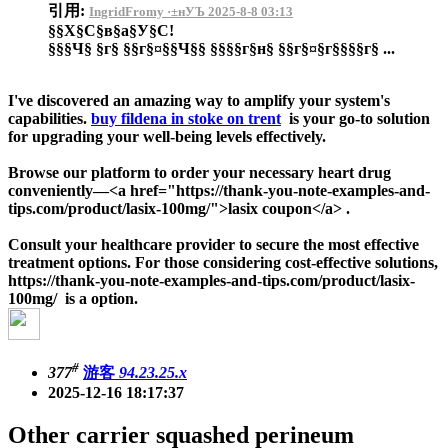
引用:
IngridFromy ·±нУЪ 2025-8-8 03:13
§§Х§С§в§а§У§С!
§§§Ч§ §г§ §§г§¤§§Ч§§ §§§§г§н§ §§г§¤§г§§§§г§ ...
I've discovered an amazing way to amplify your system's
capabilities.
buy fildena in stoke on trent
is your go-to solution
for upgrading your well-being levels effectively.
Browse our platform to order your necessary heart drug
conveniently—<a href="https://thank-you-note-examples-and-
tips.com/product/lasix-100mg/">lasix coupon</a> .
Consult your healthcare provider to secure the most effective
treatment options. For those considering cost-effective solutions,
https://thank-you-note-examples-and-tips.com/product/lasix-
100mg/ is a option.
#
377
游客
94.23.25.x
2025-12-16 18:17:37
Other carrier squashed perineum