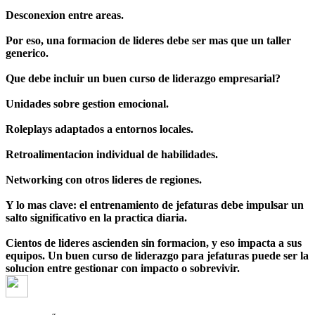
Desconexion entre areas.
Por eso, una formacion de lideres debe ser mas que un taller
generico.
Que debe incluir un buen curso de liderazgo empresarial?
Unidades sobre gestion emocional.
Roleplays adaptados a entornos locales.
Retroalimentacion individual de habilidades.
Networking con otros lideres de regiones.
Y lo mas clave: el entrenamiento de jefaturas debe impulsar un
salto significativo en la practica diaria.
Cientos de lideres ascienden sin formacion, y eso impacta a sus
equipos. Un buen curso de liderazgo para jefaturas puede ser la
solucion entre gestionar con impacto o sobrevivir.