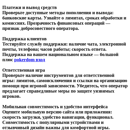
Платежи и вывод средств
Проверьте доступные методы пополнения и вывода:
банковские карты. Узнайте о лимитах, сроках обработки и
комиссиях. Прозрачность финансовых операций —
признак добросовестного оператора.
Поддержка клиентов
Тестируйте службу поддержки: наличие чата, электронной
почты, телефона; часов работы; скорость ответа.
Поддержка на вашем национальном языке — большой
плюс
pokerdom вход
Ответственная игра
Проверьте наличие инструментов для ответственной
игры: лимитов, самоисключения и ссылки на организацию
помощи при игровой зависимости. Убедитесь, что оператор
предлагает справедливые меры по защите уязвимых
игроков.
Мобильная совместимость и удобство интерфейса
Оцените мобильную версию сайта или приложения:
скорость загрузки, удобство навигации, функционал.
Совместимость с популярными устройствами и
отзывчивый дизайн важны для комфортной игры.