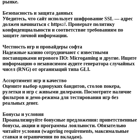
рынке.
Безопасность и защита данных
Убедитесь, что сайт использует шифрование SSL — адрес
должен начинаться с https://. Проверьте политику
конфиденциальности и соответствие требованиям по
защите личной информации.
Честность игр и провайдеры софта
Надежные казино сотрудничают с известными
поставщиками игрового ПО: Microgaming и другие. Ищите
информацию о независимом аудите генератора случайных
чисел (RNG) от организаций типа GLI.
Ассортимент игр и качество
Оцените выбор одноруких бандитов, столов покера,
рулетки и игр с живыми дилерами. Посмотрите наличие
фильтров и демо-режима для тестирования игр без
реальных денег.
Бонусы и условия
Проанализируйте бонусные предложения: приветственные
бонусы, акции и программы лояльности. Обязательно
читайте условия (wagering requirements, максимальные
ставки и ограничения по вкладам).