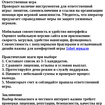
Ответственная игра
Проверьте наличие инструментов для ответственной
игры: лимитов, самоисключения и ссылки на организацию
помощи при игровой зависимости. Убедитесь, что оператор
предлагает справедливые меры по защите уязвимых
игроков.
Мобильная совместимость и удобство интерфейса
Оцените мобильную версию сайта или приложения:
скорость загрузки, удобство навигации, функционал.
Совместимость с популярными браузерами и отзывчивый
дизайн важны для комфортной игры
1xbet зеркало
Практические шаги при выборе
1. Составьте список из 3–5 кандидатов.
2. Сравните лицензии, отзывы и условия выплат.
3. Протестируйте демо-режим и службу поддержки.
4. Начните с небольшой суммы и проверьте процесс
вывода.
5. Мониторьте счет и соблюдайте правила ответственной
игры.
Заключение
Выбор безопасного и честного интернет-казино требует
проверки лицензии, репутации, безопасности, качества игр