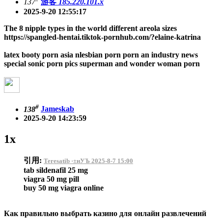
137
游客
185.220.101.x
2025-9-20 12:55:17
The 8 nipple types in the world different areola sizes
https://spangled-hentai.tiktok-pornhub.com/?elaine-katrina
latex booty porn asia nlesbian porn porn an industry news
special sonic porn pics superman and wonder woman porn
#
138
Jameskab
2025-9-20 14:23:59
1х
引用:
Teresatib ·±нУЪ 2025-8-7 15:00
tab sildenafil 25 mg
viagra 50 mg pill
buy 50 mg viagra online
Как правильно выбрать казино для онлайн развлечений