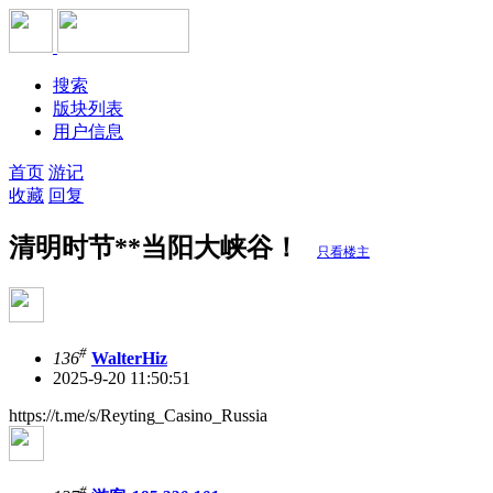
搜索
版块列表
用户信息
首页
游记
收藏
回复
清明时节**当阳大峡谷！
只看楼主
#
136
WalterHiz
2025-9-20 11:50:51
https://t.me/s/Reyting_Casino_Russia
#