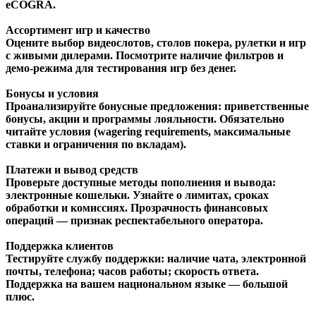
eCOGRA.
Ассортимент игр и качество
Оцените выбор видеослотов, столов покера, рулетки и игр
с живыми дилерами. Посмотрите наличие фильтров и
демо-режима для тестирования игр без денег.
Бонусы и условия
Проанализируйте бонусные предложения: приветственные
бонусы, акции и программы лояльности. Обязательно
читайте условия (wagering requirements, максимальные
ставки и ограничения по вкладам).
Платежи и вывод средств
Проверьте доступные методы пополнения и вывода:
электронные кошельки. Узнайте о лимитах, сроках
обработки и комиссиях. Прозрачность финансовых
операций — признак респектабельного оператора.
Поддержка клиентов
Тестируйте службу поддержки: наличие чата, электронной
почты, телефона; часов работы; скорость ответа.
Поддержка на вашем национальном языке — большой
плюс.