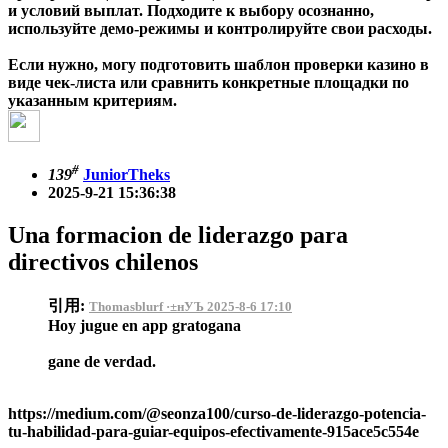
и условий выплат. Подходите к выбору осознанно,
используйте демо-режимы и контролируйте свои расходы.
Если нужно, могу подготовить шаблон проверки казино в
виде чек-листа или сравнить конкретные площадки по
указанным критериям.
#
139
JuniorTheks
2025-9-21 15:36:38
Una formacion de liderazgo para
directivos chilenos
引用:
Thomasblurf ·±нУЪ 2025-8-6 17:10
Hoy jugue en app gratogana
gane de verdad.
https://medium.com/@seonza100/curso-de-liderazgo-potencia-
tu-habilidad-para-guiar-equipos-efectivamente-915ace5c554e