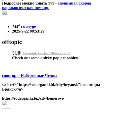
Подробнее можно узнать тут -
анонимная скорая
наркологическая помощь
#
145
riciasyge
2025-9-22 00:53:29
offtopic
引用:
Allenalsd ·±нУЪ 2020-4-27 10:31
Check out some quirky pop art t-shirts
спонсоры Набережные Челны
<a href="https://soderganki.biz/city/bryansk">спонсоры
Брянск</a>
https://soderganki.biz/city/kemerovo