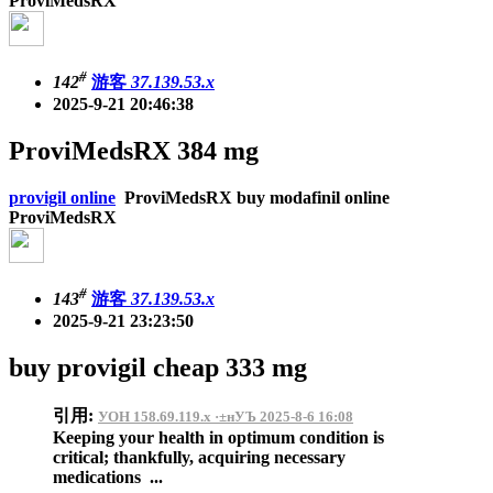
ProviMedsRX
#
142
游客
37.139.53.x
2025-9-21 20:46:38
ProviMedsRX 384 mg
provigil online
ProviMedsRX buy modafinil online
ProviMedsRX
#
143
游客
37.139.53.x
2025-9-21 23:23:50
buy provigil cheap 333 mg
引用:
УОН 158.69.119.x ·±нУЪ 2025-8-6 16:08
Keeping your health in optimum condition is
critical; thankfully, acquiring necessary
medications ...