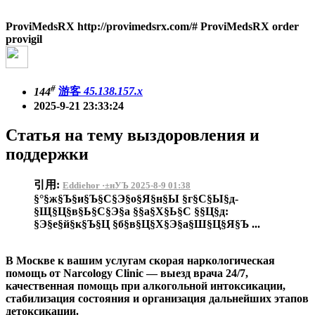
ProviMedsRX http://provimedsrx.com/# ProviMedsRX order
provigil
#
144
游客
45.138.157.x
2025-9-21 23:33:24
Статья на тему выздоровления и
поддержки
引用:
Eddiehor ·±нУЪ 2025-8-9 01:38
§°§ж§Ъ§и§Ъ§С§Э§о§Я§н§Ы §г§С§Ы§д-
§Щ§Ц§в§Ь§С§Э§а §§а§Х§Ь§С §§Ц§д:
§Э§е§й§к§Ъ§Ц §б§в§Ц§Х§Э§а§Ш§Ц§Я§Ъ ...
В Москве к вашим услугам скорая наркологическая
помощь от Narcology Clinic — выезд врача 24/7,
качественная помощь при алкогольной интоксикации,
стабилизация состояния и организация дальнейших этапов
детоксикации.