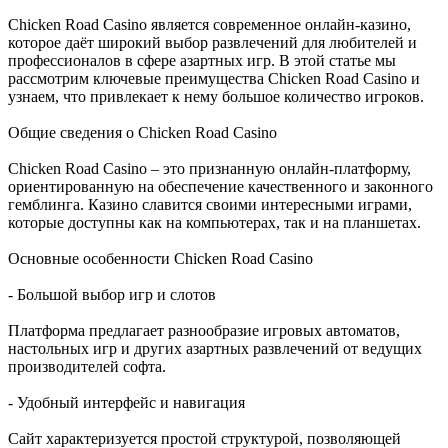
Chicken Road Casino является современное онлайн-казино,
которое даёт широкий выбор развлечений для любителей и
профессионалов в сфере азартных игр. В этой статье мы
рассмотрим ключевые преимущества Chicken Road Casino и
узнаем, что привлекает к нему большое количество игроков.
Общие сведения о Chicken Road Casino
Chicken Road Casino – это признанную онлайн-платформу,
ориентированную на обеспечение качественного и законного
гемблинга. Казино славится своими интересными играми,
которые доступны как на компьютерах, так и на планшетах.
Основные особенности Chicken Road Casino
- Большой выбор игр и слотов
Платформа предлагает разнообразие игровых автоматов,
настольных игр и других азартных развлечений от ведущих
производителей софта.
- Удобный интерфейс и навигация
Сайт характеризуется простой структурой, позволяющей