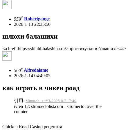
#
559
Robertgange
2026-1-13 22:35:50
шлюхи балашихи
<a href=https://shluhi-balashiha.ru/>проститутки в балашихе</a>
#
560
Alfredalame
2026-1-14 04:49:05
как играть в чикен роад
引用:
Mimitob ·±нУЪ 2025-8-7 17:40
ivrea 12: stromectolist.com - stromectol over the
counter
Chicken Road Casino рецензия