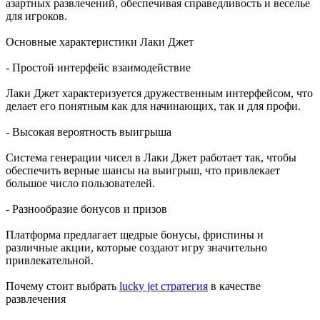
азартных развлечений, обеспечивая справедливость и веселье
для игроков.
Основные характеристики Лаки Джет
- Простой интерфейс взаимодействие
Лаки Джет характеризуется дружественным интерфейсом, что
делает его понятным как для начинающих, так и для профи.
- Высокая вероятность выигрыша
Система генерации чисел в Лаки Джет работает так, чтобы
обеспечить верные шансы на выигрыш, что привлекает
большое число пользователей.
- Разнообразие бонусов и призов
Платформа предлагает щедрые бонусы, фриспины и
различные акции, которые создают игру значительно
привлекательной.
Почему стоит выбрать
lucky jet стратегия
в качестве
развлечения