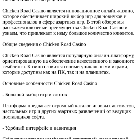
Chicken Road Casino является инновационное онлайн-казино,
которое обеспечивает широкий выбор игр для новичков и
профессионалов в сфере азартных игр. В этой обзоре мы
расскажем ключевые преимущества Chicken Road Casino и
узнаем, что привлекает к нему большое количество клиентов.
Общие сведения о Chicken Road Casino
Chicken Road Casino является популярную онлайн-платформу,
ориентированную на обеспечение качественного и законного
гемблинга. Казино славится своими уникальными играми,
которые доступны как на ПК, так и на планшетах.
Основные особенности Chicken Road Casino
- Большой выбор игр и слотов
Платформа предлагает огромный каталог игровых автоматов,
настольных игр и других азартных развлечений от ведущих
поставщиков софта.
- Удобный интерфейс и навигация