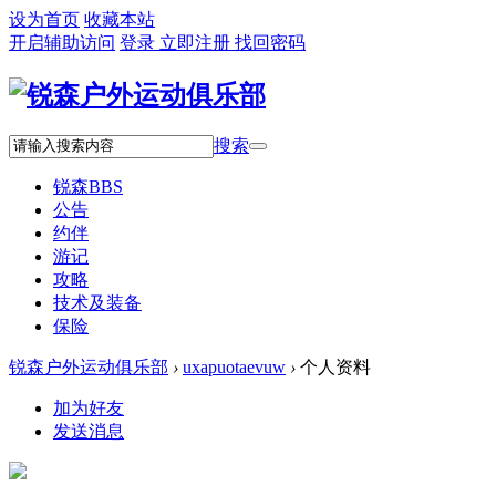
设为首页
收藏本站
开启辅助访问
登录
立即注册
找回密码
搜索
锐森
BBS
公告
约伴
游记
攻略
技术及装备
保险
锐森户外运动俱乐部
›
uxapuotaevuw
›
个人资料
加为好友
发送消息