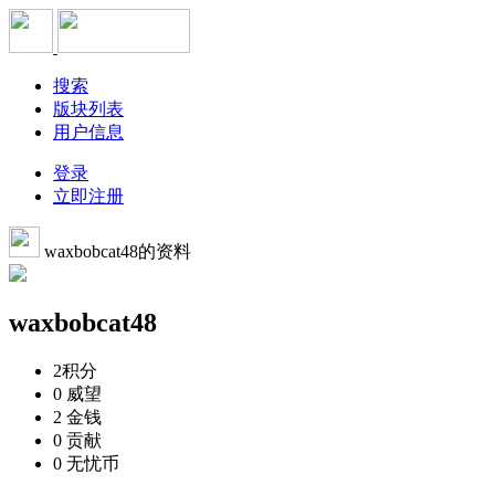
搜索
版块列表
用户信息
登录
立即注册
waxbobcat48的资料
waxbobcat48
2
积分
0
威望
2
金钱
0
贡献
0
无忧币