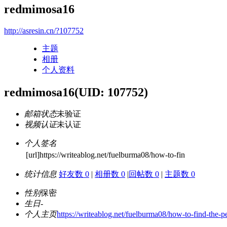
redmimosa16
http://asresin.cn/?107752
主题
相册
个人资料
redmimosa16
(UID: 107752)
邮箱状态
未验证
视频认证
未认证
个人签名
[url]https://writeablog.net/fuelburma08/how-to-fin
统计信息
好友数 0
|
相册数 0
|
回帖数 0
|
主题数 0
性别
保密
生日
-
个人主页
https://writeablog.net/fuelburma08/how-to-find-the-pe