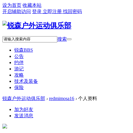
设为首页
收藏本站
开启辅助访问
登录
立即注册
找回密码
搜索
锐森
BBS
公告
约伴
游记
攻略
技术及装备
保险
锐森户外运动俱乐部
›
redmimosa16
›
个人资料
加为好友
发送消息