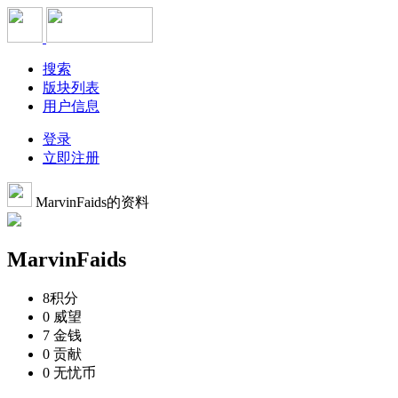
搜索
版块列表
用户信息
登录
立即注册
MarvinFaids的资料
MarvinFaids
8
积分
0
威望
7
金钱
0
贡献
0
无忧币