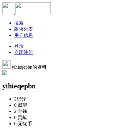
搜索
版块列表
用户信息
登录
立即注册
yihieqepbn的资料
yihieqepbn
2
积分
0
威望
2
金钱
0
贡献
0
无忧币