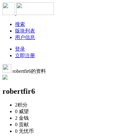
搜索
版块列表
用户信息
登录
立即注册
robertfir6的资料
robertfir6
2
积分
0
威望
2
金钱
0
贡献
0
无忧币