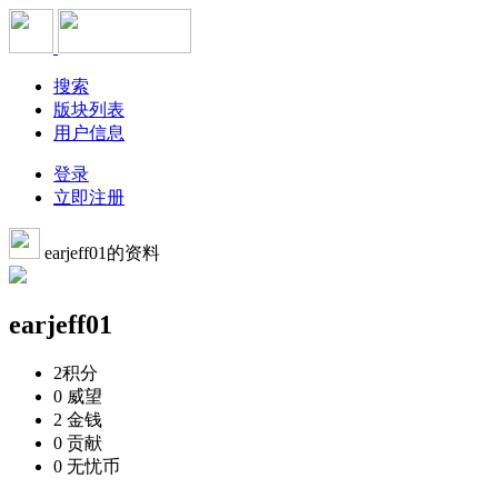
搜索
版块列表
用户信息
登录
立即注册
earjeff01的资料
earjeff01
2
积分
0
威望
2
金钱
0
贡献
0
无忧币