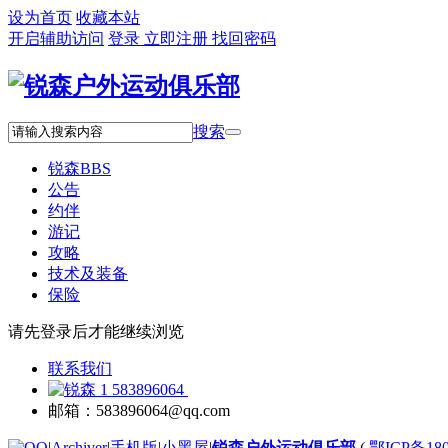
设为首页
收藏本站
开启辅助访问
登录
立即注册
找回密码
搜索
锐森
BBS
公告
约伴
游记
攻略
技术及装备
保险
请先登录后才能继续浏览
联系我们
583896064
邮箱：583896064@qq.com
|
Archiver
|
手机版
|
小黑屋
|
锐森户外运动俱乐部
(
鄂ICP备180