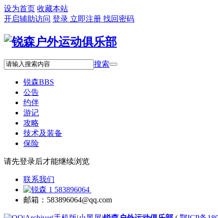
设为首页
收藏本站
开启辅助访问
登录
立即注册
找回密码
搜索
锐森
BBS
公告
约伴
游记
攻略
技术及装备
保险
请先登录后才能继续浏览
联系我们
583896064
邮箱：583896064@qq.com
|
Archiver
|
手机版
|
小黑屋
|
锐森户外运动俱乐部
(
鄂ICP备180