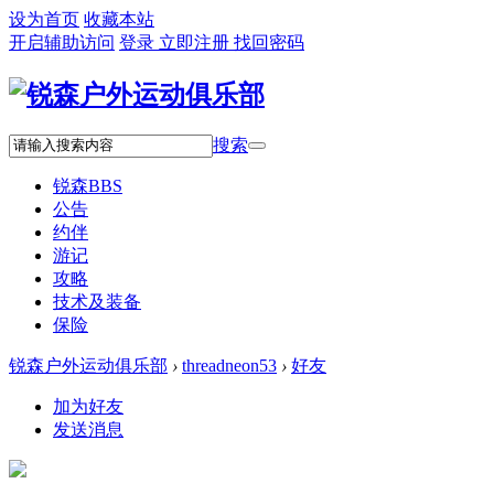
设为首页
收藏本站
开启辅助访问
登录
立即注册
找回密码
搜索
锐森
BBS
公告
约伴
游记
攻略
技术及装备
保险
锐森户外运动俱乐部
›
threadneon53
›
好友
加为好友
发送消息