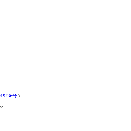
19736号
)
s .