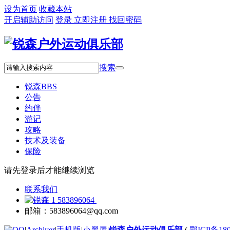
设为首页
收藏本站
开启辅助访问
登录
立即注册
找回密码
搜索
锐森
BBS
公告
约伴
游记
攻略
技术及装备
保险
请先登录后才能继续浏览
联系我们
583896064
邮箱：583896064@qq.com
|
Archiver
|
手机版
|
小黑屋
|
锐森户外运动俱乐部
(
鄂ICP备180