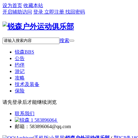
设为首页
收藏本站
开启辅助访问
登录
立即注册
找回密码
搜索
锐森
BBS
公告
约伴
游记
攻略
技术及装备
保险
请先登录后才能继续浏览
联系我们
583896064
邮箱：583896064@qq.com
|
Archiver
|
手机版
|
小黑屋
|
锐森户外运动俱乐部
(
鄂ICP备180