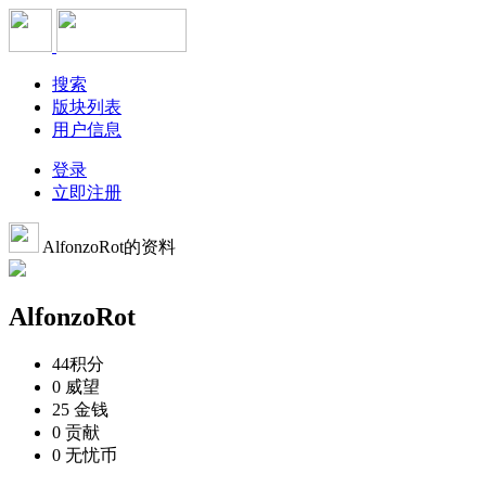
搜索
版块列表
用户信息
登录
立即注册
AlfonzoRot的资料
AlfonzoRot
44
积分
0
威望
25
金钱
0
贡献
0
无忧币