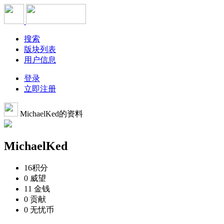
搜索
版块列表
用户信息
登录
立即注册
MichaelKed的资料
MichaelKed
16
积分
0
威望
11
金钱
0
贡献
0
无忧币