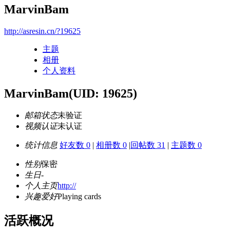
MarvinBam
http://asresin.cn/?19625
主题
相册
个人资料
MarvinBam
(UID: 19625)
邮箱状态
未验证
视频认证
未认证
统计信息
好友数 0
|
相册数 0
|
回帖数 31
|
主题数 0
性别
保密
生日
-
个人主页
http://
兴趣爱好
Playing cards
活跃概况