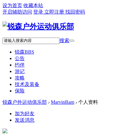
设为首页
收藏本站
开启辅助访问
登录
立即注册
找回密码
搜索
锐森
BBS
公告
约伴
游记
攻略
技术及装备
保险
锐森户外运动俱乐部
›
MarvinBam
›
个人资料
加为好友
发送消息