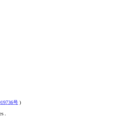
19736号
)
s .