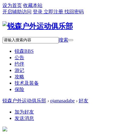
设为首页
收藏本站
开启辅助访问
登录
立即注册
找回密码
搜索
锐森
BBS
公告
约伴
游记
攻略
技术及装备
保险
锐森户外运动俱乐部
›
ojamasadabe
›
好友
加为好友
发送消息