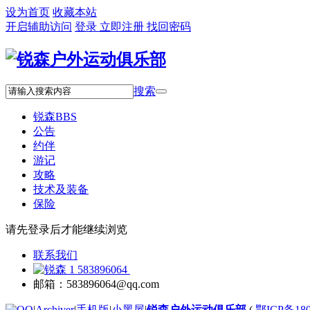
设为首页
收藏本站
开启辅助访问
登录
立即注册
找回密码
搜索
锐森
BBS
公告
约伴
游记
攻略
技术及装备
保险
请先登录后才能继续浏览
联系我们
583896064
邮箱：583896064@qq.com
|
Archiver
|
手机版
|
小黑屋
|
锐森户外运动俱乐部
(
鄂ICP备180