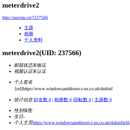
meterdrive2
http://asresin.cn/?237566
主题
相册
个人资料
meterdrive2
(UID: 237566)
邮箱状态
未验证
视频认证
未认证
个人签名
[url]https://www.windowsanddoors-r-us.co.uk/dukinf
统计信息
好友数 0
|
相册数 0
|
回帖数 0
|
主题数 0
性别
保密
生日
-
个人主页
https://www.windowsanddoors-r-us.co.uk/dukinfield-