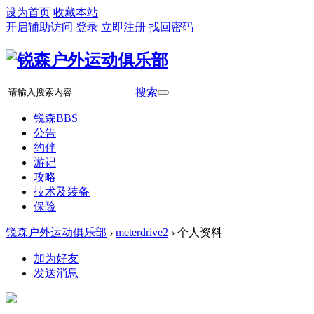
设为首页
收藏本站
开启辅助访问
登录
立即注册
找回密码
搜索
锐森
BBS
公告
约伴
游记
攻略
技术及装备
保险
锐森户外运动俱乐部
›
meterdrive2
›
个人资料
加为好友
发送消息