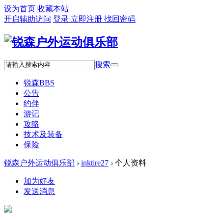
设为首页
收藏本站
开启辅助访问
登录
立即注册
找回密码
搜索
锐森
BBS
公告
约伴
游记
攻略
技术及装备
保险
锐森户外运动俱乐部
›
inktire27
›
个人资料
加为好友
发送消息