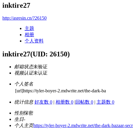
inktire27
http://asresin.cn/?26150
主题
相册
个人资料
inktire27
(UID: 26150)
邮箱状态
未验证
视频认证
未认证
个人签名
[url]https://tyler-boyer-2.mdwrite.net/the-dark-ba
统计信息
好友数 0
|
相册数 0
|
回帖数 0
|
主题数 0
性别
保密
生日
-
个人主页
https://tyler-boyer-2.mdwrite.net/the-dark-bazaar-se