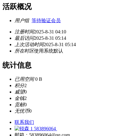
活跃概况
用户组
等待验证会员
注册时间
2025-8-31 04:10
最后访问
2025-8-31 05:14
上次活动时间
2025-8-31 05:14
所在时区
使用系统默认
统计信息
已用空间
0 B
积分
2
威望
0
金钱
2
贡献
0
无忧币
0
联系我们
583896064
邮箱：583896064@qq.com