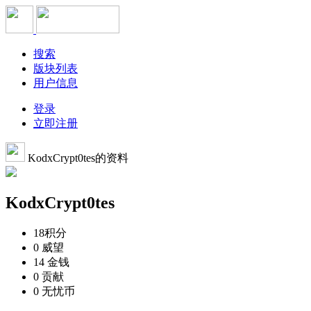
搜索
版块列表
用户信息
登录
立即注册
KodxCrypt0tes的资料
KodxCrypt0tes
18
积分
0
威望
14
金钱
0
贡献
0
无忧币