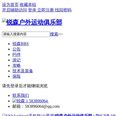
设为首页
收藏本站
开启辅助访问
登录
立即注册
找回密码
搜索
锐森
BBS
公告
约伴
游记
攻略
技术及装备
保险
请先登录后才能继续浏览
联系我们
583896064
邮箱：583896064@qq.com
|
Archiver
|
手机版
|
小黑屋
|
锐森户外运动俱乐部
(
鄂ICP备180