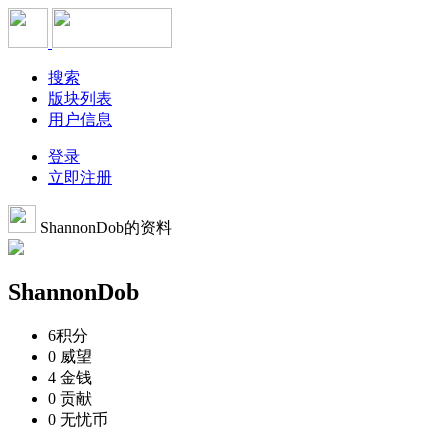
搜索
版块列表
用户信息
登录
立即注册
ShannonDob的资料
ShannonDob
6
积分
0
威望
4
金钱
0
贡献
0
无忧币