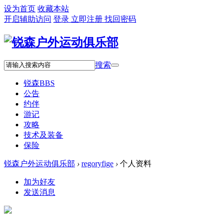
设为首页
收藏本站
开启辅助访问
登录
立即注册
找回密码
搜索
锐森
BBS
公告
约伴
游记
攻略
技术及装备
保险
锐森户外运动俱乐部
›
regoryfige
›
个人资料
加为好友
发送消息