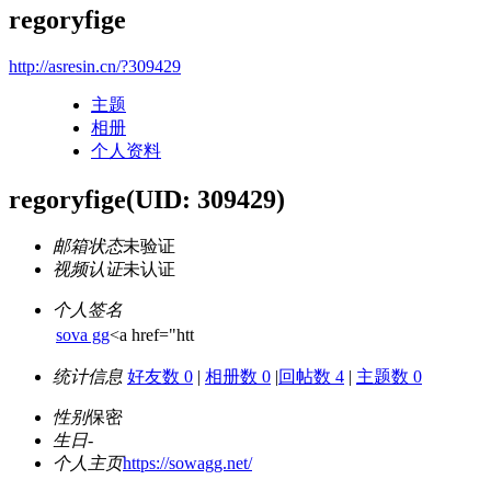
regoryfige
http://asresin.cn/?309429
主题
相册
个人资料
regoryfige
(UID: 309429)
邮箱状态
未验证
视频认证
未认证
个人签名
sova gg
<a href="htt
统计信息
好友数 0
|
相册数 0
|
回帖数 4
|
主题数 0
性别
保密
生日
-
个人主页
https://sowagg.net/